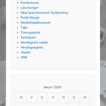
Konferencia
Lánchenger
Népi Iparművészeti Gyűjtemény
Polák Margit
Stúdiófoglalkozások
Tábr
Támogatóink
Tanfolyam
Vendégeink voltak
Vendégségben
Viselet
VMF
август 2026.
П
У
С
Ч
П
С
Н