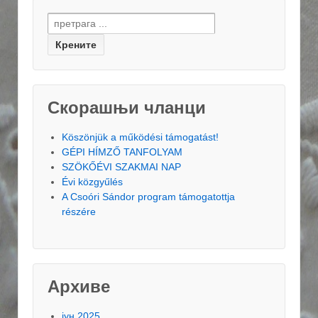
Search for:
Скорашњи чланци
Köszönjük a működési támogatást!
GÉPI HÍMZŐ TANFOLYAM
SZÖKŐÉVI SZAKMAI NAP
Évi közgyűlés
A Csoóri Sándor program támogatottja
részére
Архиве
јун 2025