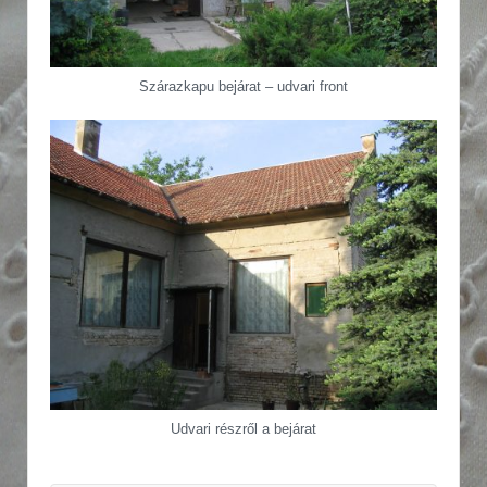
Szárazkapu bejárat – udvari front
Udvari részről a bejárat