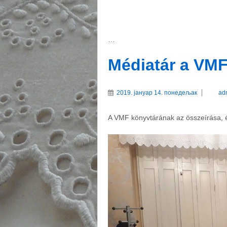
…
Médiatár a VM
2019. јануар 14. понедељак
ad
A VMF könyvtárának az összeírása, 