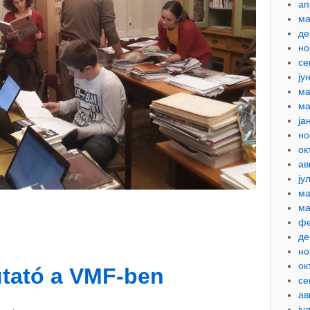
ап
ма
де
но
се
ју
ма
ма
ја
но
ок
ав
ју
ма
ма
фе
де
но
ок
tató a VMF-ben
се
ав
ју