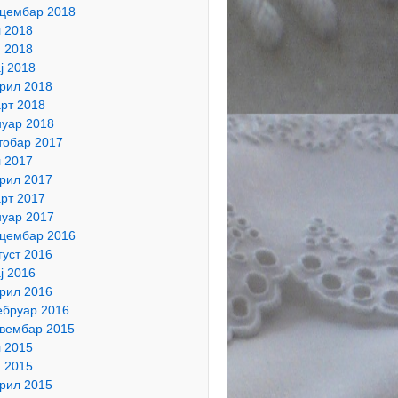
цембар 2018
л 2018
н 2018
ј 2018
рил 2018
рт 2018
нуар 2018
тобар 2017
л 2017
рил 2017
рт 2017
нуар 2017
цембар 2016
густ 2016
ј 2016
рил 2016
бруар 2016
вембар 2015
л 2015
н 2015
рил 2015