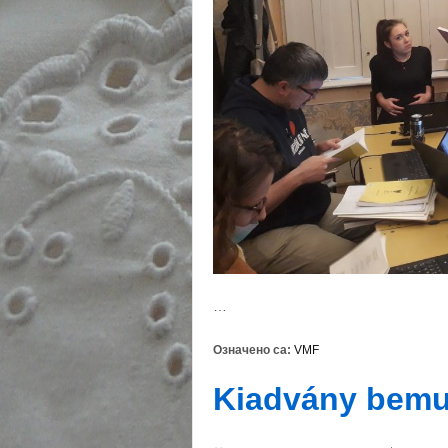
…
Означено са:
VMF
Kiadvány bemu