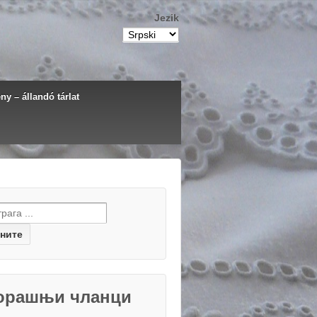
Jezik
y – állandó tárlat
h for:
орашњи чланци