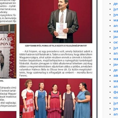
де
ју
ју
ма
ап
ма
ја
ок
ју
ап
ма
ја
де
ав
ма
ап
фе
но
ју
ју
ап