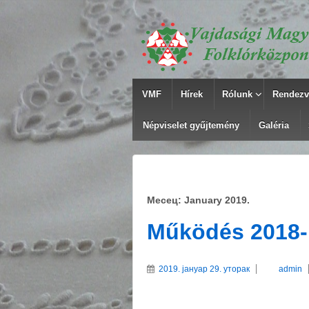
VMF
Hírek
Rólunk
Rendezv
Népviselet gyűjtemény
Galéria
Месец: January 2019.
Működés 2018
2019. јануар 29. уторак
admin