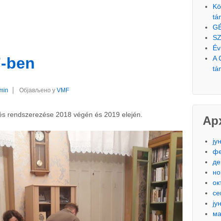
Kö
tá
G
SZ
Év
A 
F-ben
tá
min
Објављено у
VMF
és rendszerezése 2018 végén és 2019 elején.
Ар
ју
фе
де
но
ок
се
ју
ма