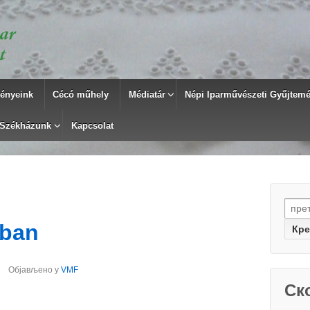
ényeink
Cécó műhely
Médiatár
Népi Iparművészeti Gyűjtemén
Székházunk
Kapcsolat
Searc
-ban
Објављено у
VMF
Ск