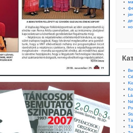
ма
фе
ја
де
но
Ка
Be
Cé
Ki
Ko
Lá
Né
Po
St
Tá
Tá
Ta