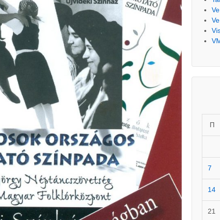
Ve
Ve
Vi
V
П
7
14
21