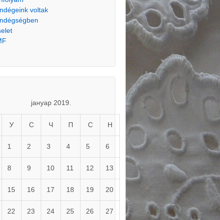
ndégeink voltak
ndégségben
selet
MF
јануар 2019.
У
С
Ч
П
С
Н
1
2
3
4
5
6
8
9
10
11
12
13
15
16
17
18
19
20
22
23
24
25
26
27