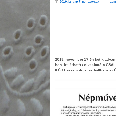
2019. јануар 7. понедељак
adm
2018. november 17-én két kiadván
ben. Itt látható / olvasható a CSA
KÖR beszámolója, és hallható az Ú