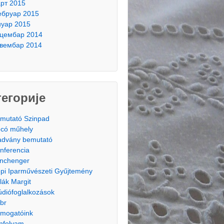
рт 2015
бруар 2015
нуар 2015
цембар 2014
вембар 2014
тегорије
mutató Szinpad
có műhely
advány bemutató
nferencia
nchenger
pi Iparművészeti Gyűjtemény
lák Margit
údiófoglalkozások
br
mogatóink
nfolyam