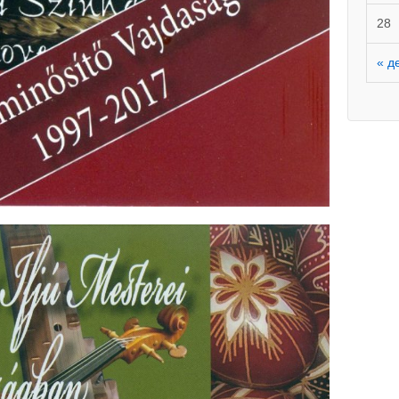
28
« д