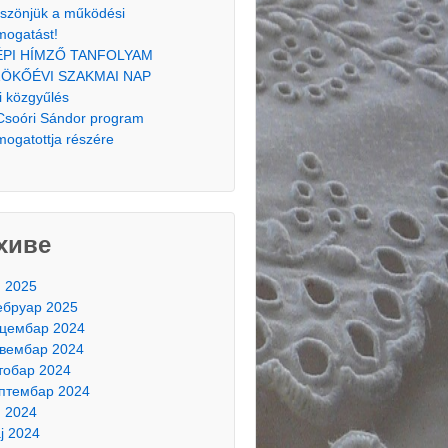
szönjük a működési
mogatást!
ÉPI HÍMZŐ TANFOLYAM
ÖKŐÉVI SZAKMAI NAP
i közgyűlés
Csoóri Sándor program
mogatottja részére
хиве
н 2025
бруар 2025
цембар 2024
вембар 2024
тобар 2024
птембар 2024
н 2024
ј 2024