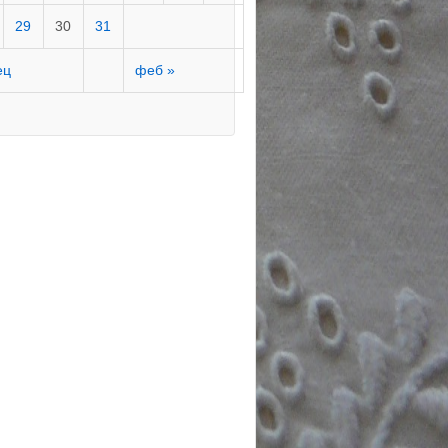
29
30
31
ец
феб »