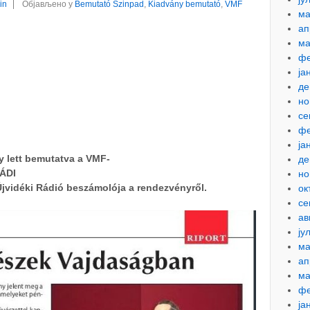
in
Објављено у
Bemutató Szinpad
,
Kiadvány bemutató
,
VMF
ма
ап
ма
фе
ја
де
но
се
фе
ја
y lett bemutatva a VMF-
де
LÁDI
но
jvidéki Rádió beszámolója a rendezvényről.
ок
се
ав
ју
ма
ап
ма
фе
ја