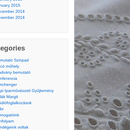
nuary 2015
cember 2014
vember 2014
egories
mutató Szinpad
có műhely
advány bemutató
nferencia
nchenger
pi Iparművészeti Gyűjtemény
lák Margit
údiófoglalkozások
br
mogatóink
nfolyam
ndégeink voltak