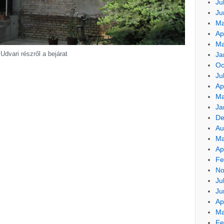
Ju
Ju
Ma
Ap
Ma
Udvari részről a bejárat
Ja
Oc
Ju
Ap
Ma
Ja
De
Au
Ma
Ap
Fe
No
Ju
Ju
Ap
Ma
Fe