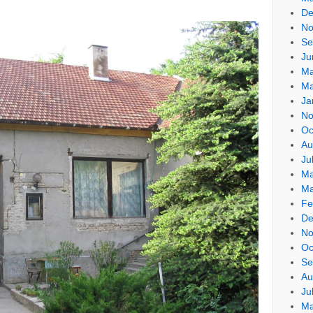
De
No
Se
Ju
Ma
Ma
Ja
No
Oc
Au
Ju
Ma
Ma
Fe
De
No
Oc
Se
Au
Ju
Ma