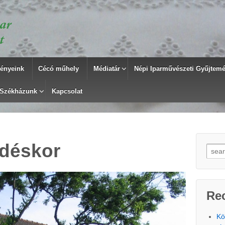
ényeink
Cécó műhely
Médiatár
Népi Iparművészeti Gyűjtemén
Székházunk
Kapcsolat
zdéskor
Searc
Re
Kö