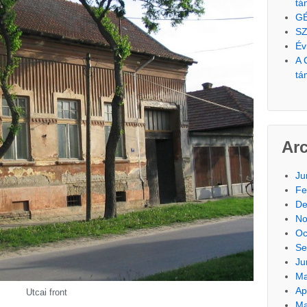
tá
G
SZ
Év
A 
tá
Ar
Ju
Fe
De
No
Oc
Se
Ju
Ma
Ap
Utcai front
Ma