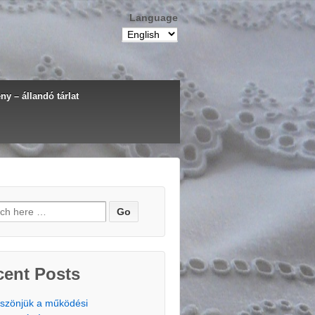
Language
y – állandó tárlat
h for:
cent Posts
szönjük a működési