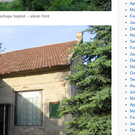
Ap
Ma
Fe
azkapu bejárat – udvari front
Ja
De
No
Se
Fe
Ja
De
No
Oc
Se
Au
Ju
Ma
Ap
Ma
Fe
Ja
De