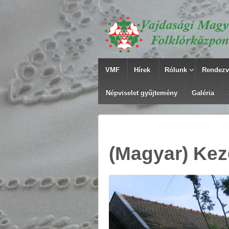
VMF
Hírek
Rólunk
Rendezv
Népviselet gyűjtemény
Galéria
(Magyar) Ke