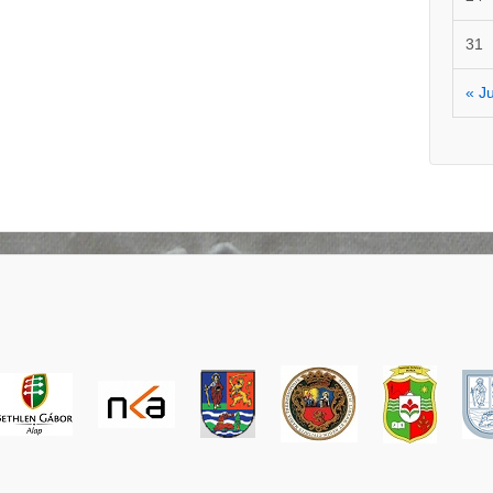
31
« J