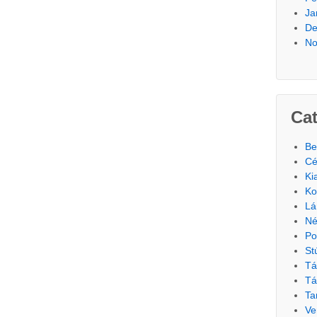
Ja
De
No
Cat
Be
Cé
Ki
Ko
Lá
Né
Po
St
Tá
Tá
Ta
Ve