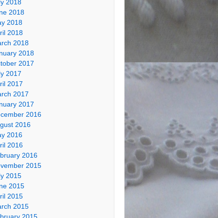
ly 2018
ne 2018
y 2018
ril 2018
rch 2018
nuary 2018
tober 2017
ly 2017
ril 2017
rch 2017
nuary 2017
cember 2016
gust 2016
y 2016
ril 2016
bruary 2016
vember 2015
ly 2015
ne 2015
ril 2015
rch 2015
bruary 2015