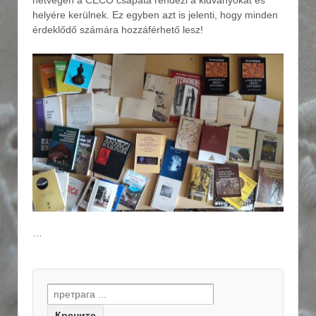
hétvégén a CÉCÓ csapata rendezi a kidványokat és
helyére kerülnek. Ez egyben azt is jelenti, hogy minden
érdeklődő számára hozzáférhető lesz!
…
Search for: