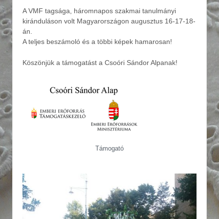
A VMF tagsága, háromnapos szakmai tanulmányi
kiránduláson volt Magyarországon augusztus 16-17-18-
án.
A teljes beszámoló és a többi képek hamarosan!
Köszönjük a támogatást a Csoóri Sándor Alpanak!
Támogató