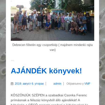
Debrecen főterén egy csoportkép ( majdnem mindenki rajta
van)
…
AJÁNDÉK könyvek!
2019. август 6. уторак
admin
Објављено у
VMF
KÖSZÖNJÜK SZÉPEN a szabadkai Csonka Ferenc
prímásnak a félszáz könyvből álló ajándékát! A