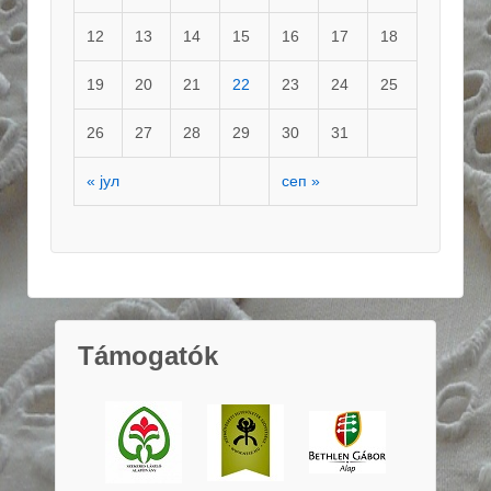
12
13
14
15
16
17
18
19
20
21
22
23
24
25
26
27
28
29
30
31
« јул
сеп »
Támogatók