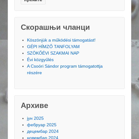
Скорашњи чланци
Köszönjük a működési támogatást!
GÉPI HÍMZŐ TANFOLYAM
SZÖKŐÉVI SZAKMAI NAP
Évi közgyűlés
A Csoóri Sándor program támogatottja
részére
Архиве
јун 2025
фебруар 2025
децембар 2024
новембар 2024