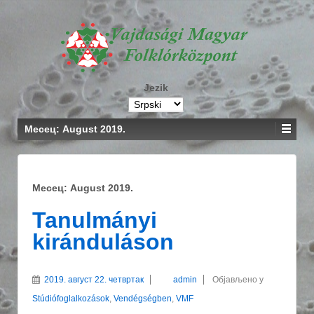
Jezik
Месец: August 2019.
Месец: August 2019.
Tanulmányi
kiránduláson
2019. август 22. четвртак
admin
Објављено у
Stúdiófoglalkozások
,
Vendégségben
,
VMF