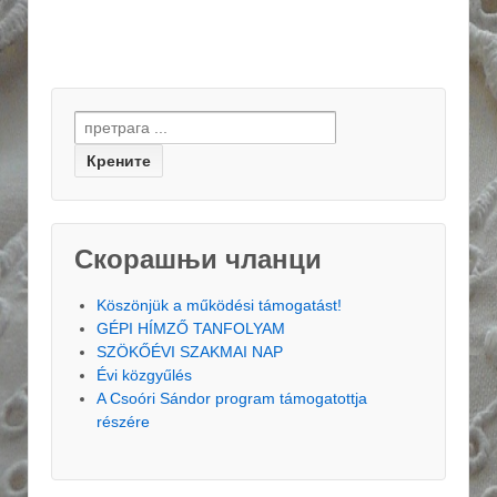
Search for:
Скорашњи чланци
Köszönjük a működési támogatást!
GÉPI HÍMZŐ TANFOLYAM
SZÖKŐÉVI SZAKMAI NAP
Évi közgyűlés
A Csoóri Sándor program támogatottja
részére