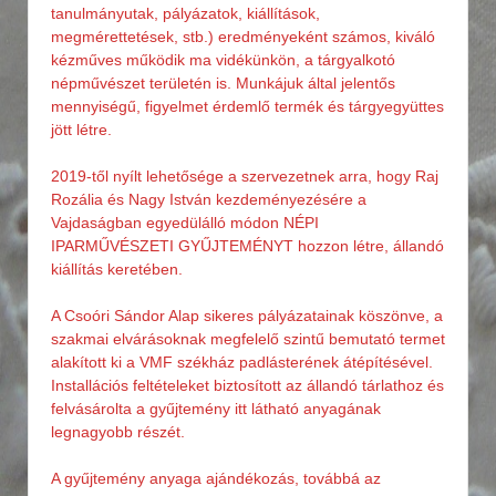
tanulmányutak, pályázatok, kiállítások,
megmérettetések, stb.) eredményeként számos, kiváló
kézműves működik ma vidékünkön, a tárgyalkotó
népművészet területén is. Munkájuk által jelentős
mennyiségű, figyelmet érdemlő termék és tárgyegyüttes
jött létre.
2019-től nyílt lehetősége a szervezetnek arra, hogy Raj
Rozália és Nagy István kezdeményezésére a
Vajdaságban egyedülálló módon NÉPI
IPARMŰVÉSZETI GYŰJTEMÉNYT hozzon létre, állandó
kiállítás keretében.
A Csoóri Sándor Alap sikeres pályázatainak köszönve, a
szakmai elvárásoknak megfelelő szintű bemutató termet
alakított ki a VMF székház padlásterének átépítésével.
Installációs feltételeket biztosított az állandó tárlathoz és
felvásárolta a gyűjtemény itt látható anyagának
legnagyobb részét.
A gyűjtemény anyaga ajándékozás, továbbá az