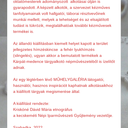
oktatómesterek adományozott alkotásai útján is
gyarapodott. A képzett alkotók, a szervezet kézműves
tanfolyamainak volt hallgatói, táborai résztvevőinek
munkái mellett, melyek a tehetséget és az elsajátított
tudást is tükrözik, megtalálhatóak további kézművesek
termékei is.
Az állandó kiállításban kiemelt helyet kapott a terület
jellegzetes hímzéskincse a fehér lyukhímzés
(slingelés), ugyan akkor a bemutatott termékek a
Kárpát-medence tárgyalkotó népművészetéből is ízelítőt
adnak.
Az egy légtérben lévő MŰHELYGALÉRIA látogatói,
használói, hasznos inspirációt kaphatnak alkotásaikhoz
a kiállított tárgyak megismerése által.
A kiállítást rendezte:
Kriskóné Dávid Mária etnográfus
a kecskeméti Népi Iparművészeti Gyűjtemény vezetője.
Szabadka, 2022.