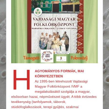
H
AGYOMÁNYOS FORMÁK, MAI
KÖRNYEZETBEN
Az 1995-ben létrehozott Vajdasági
Magyar Folklórközpont /VMF a
megalakulásától szolgálja a magyar,
elsősorban hazai, népművészet ügyét. A több évtizedes
tevékenység (tanfolyamok, táborok,
stúdiófoglalkozások, terepi gyűjtés, szakmai