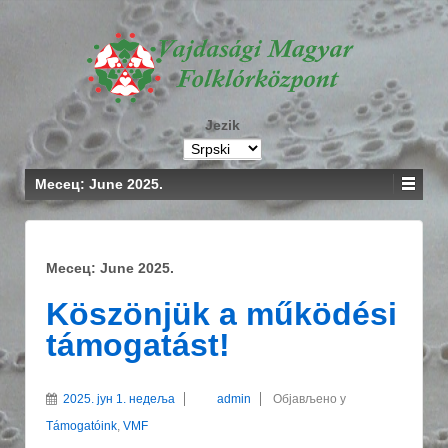
Jezik
Месец: June 2025.
Месец: June 2025.
Köszönjük a működési
támogatást!
2025. јун 1. недеља
admin
Објављено у
Támogatóink
,
VMF