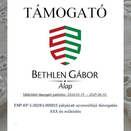
ENP-KP-1-2024/1-000815 pályázati azonosítójú támogatás
XXX év működés
…