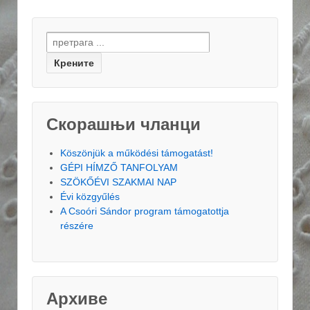
Search for:
Скорашњи чланци
Köszönjük a működési támogatást!
GÉPI HÍMZŐ TANFOLYAM
SZÖKŐÉVI SZAKMAI NAP
Évi közgyűlés
A Csoóri Sándor program támogatottja
részére
Архиве