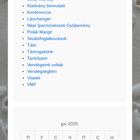
Kiadvány bemutató
Konferencia
Lánchenger
Népi Iparművészeti Gyűjtemény
Polák Margit
Stúdiófoglalkozások
Tábr
Támogatóink
Tanfolyam
Vendégeink voltak
Vendégségben
Viselet
VMF
јун 2025.
П
У
С
Ч
П
С
Н