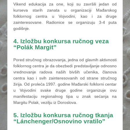
Vikend edukacija za one, koji su završili jedan od
kurseva starih zanata u organizaciji Mađarskog
folklornog centra u Vojvodini, kao i za druge
zainteresovane. Radionice se organizuju 3-4 puta
godišnje.
4. Izložbu konkursa ručnog veza
“Polák Margit”
Pored stručnog obrazovanja, jedna od glavnih aktivnosti
folklornog centra je da obezbedi predstavljanje odnosno
vrednovanje radova naših bivših učenika, članova
centra kao i svih zainteresovanih od strane stručnog
žirija. Od proleća 1997. godine Mađarski folklorni centar
u Vojvodini svake druge godine organizuje ovu
manifestaciju regionalnog tipa u znak sećanja na
Margitu Polak, vezilju iz Doroslova.
5. Izložbu konkursa ručnog tkanja
“Lánchenger/Osnovino vratilo”