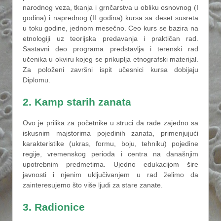
narodnog veza, tkanja i grnčarstva u obliku osnovnog (I
godina) i naprednog (II godina) kursa sa deset susreta
u toku godine, jednom mesečno. Ceo kurs se bazira na
etnologiji uz teorijska predavanja i praktičan rad.
Sastavni deo programa predstavlja i terenski rad
učenika u okviru kojeg se prikuplja etnografski materijal.
Za položeni završni ispit učesnici kursa dobijaju
Diplomu.
2. Kamp starih zanata
Ovo je prilika za početnike u struci da rade zajedno sa
iskusnim majstorima pojedinih zanata, primenjujući
karakteristike (ukras, formu, boju, tehniku) pojedine
regije, vremenskog perioda i centra na današnjim
upotrebnim predmetima. Ujedno edukacijom šire
javnosti i njenim uključivanjem u rad želimo da
zainteresujemo što više ljudi za stare zanate.
3. Radionice