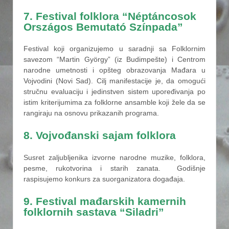
7. Festival folklora “Néptáncosok
Országos Bemutató Színpada”
Festival koji organizujemo u saradnji sa Folklornim
savezom “Martin György” (iz Budimpešte) i Centrom
narodne umetnosti i opšteg obrazovanja Mađara u
Vojvodini (Novi Sad). Cilj manifestacije je, da omogući
stručnu evaluaciju i jedinstven sistem upoređivanja po
istim kriterijumima za folklorne ansamble koji žele da se
rangiraju na osnovu prikazanih programa.
8. Vojvođanski sajam folklora
Susret zaljubljenika izvorne narodne muzike, folklora,
pesme, rukotvorina i starih zanata. Godišnje
raspisujemo konkurs za suorganizatora događaja.
9. Festival mađarskih kamernih
folklornih sastava “Siladri”