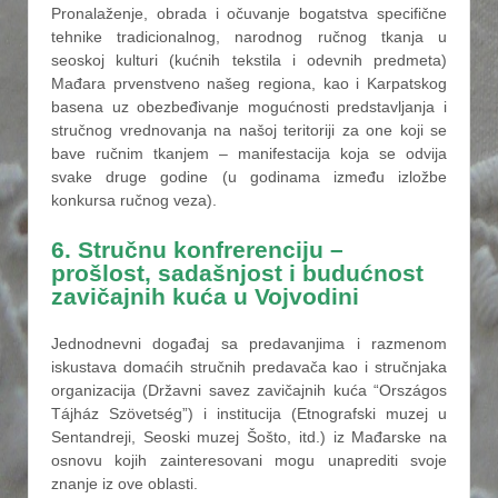
Pronalaženje, obrada i očuvanje bogatstva specifične
tehnike tradicionalnog, narodnog ručnog tkanja u
seoskoj kulturi (kućnih tekstila i odevnih predmeta)
Mađara prvenstveno našeg regiona, kao i Karpatskog
basena uz obezbeđivanje mogućnosti predstavljanja i
stručnog vrednovanja na našoj teritoriji za one koji se
bave ručnim tkanjem – manifestacija koja se odvija
svake druge godine (u godinama između izložbe
konkursa ručnog veza).
6. Stručnu konfrerenciju –
prošlost, sadašnjost i budućnost
zavičajnih kuća u Vojvodini
Jednodnevni događaj sa predavanjima i razmenom
iskustava domaćih stručnih predavača kao i stručnjaka
organizacija (Državni savez zavičajnih kuća “Országos
Tájház Szövetség”) i institucija (Etnografski muzej u
Sentandreji, Seoski muzej Šošto, itd.) iz Mađarske na
osnovu kojih zainteresovani mogu unaprediti svoje
znanje iz ove oblasti.