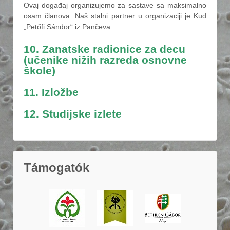
Ovaj događaj organizujemo za sastave sa maksimalno
osam članova. Naš stalni partner u organizaciji je Kud
„Petőfi Sándor“ iz Pančeva.
10. Zanatske radionice za decu
(učenike nižih razreda osnovne
škole)
11. Izložbe
12. Studijske izlete
Támogatók