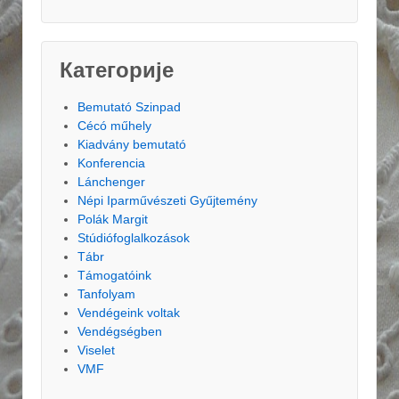
Категорије
Bemutató Szinpad
Cécó műhely
Kiadvány bemutató
Konferencia
Lánchenger
Népi Iparművészeti Gyűjtemény
Polák Margit
Stúdiófoglalkozások
Tábr
Támogatóink
Tanfolyam
Vendégeink voltak
Vendégségben
Viselet
VMF