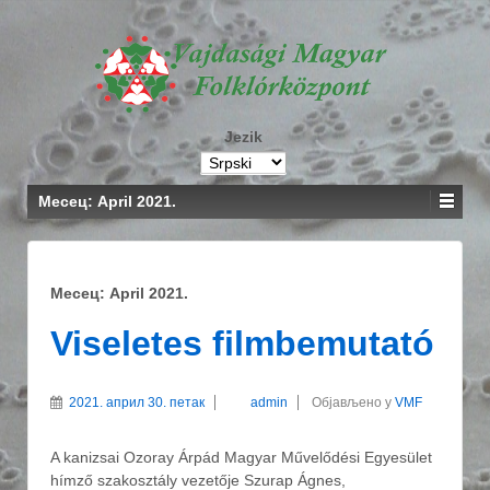
Jezik
Месец: April 2021.
Месец: April 2021.
Viseletes filmbemutató
2021. април 30. петак
admin
Објављено у
VMF
A kanizsai Ozoray Árpád Magyar Művelődési Egyesület
hímző szakosztály vezetője Szurap Ágnes,