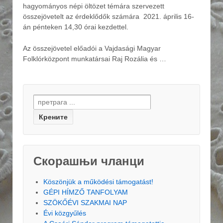
hagyományos népi öltözet témára szervezett
összejövetelt az érdeklődők számára
2021. április 16-
án pénteken 14,30 órai kezdettel.
Az összejövetel előadói a Vajdasági Magyar
Folklórközpont munkatársai Raj Rozália és …
Search for:
Скорашњи чланци
Köszönjük a működési támogatást!
GÉPI HÍMZŐ TANFOLYAM
SZÖKŐÉVI SZAKMAI NAP
Évi közgyűlés