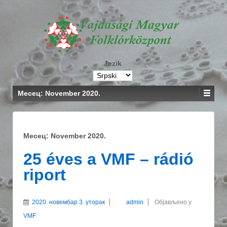
Jezik
Месец: November 2020.
Месец: November 2020.
25 éves a VMF – rádió
riport
2020. новембар 3. уторак
admin
Објављено у
VMF