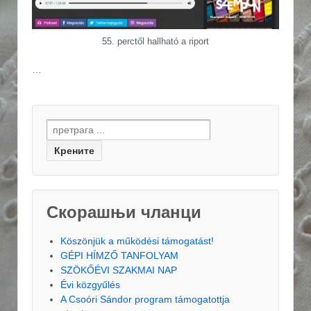
55. perctől hallható a riport
…
Search for:
Скорашњи чланци
Köszönjük a működési támogatást!
GÉPI HÍMZŐ TANFOLYAM
SZÖKŐÉVI SZAKMAI NAP
Évi közgyűlés
A Csoóri Sándor program támogatottja