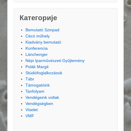
Категорије
Bemutató Szinpad
Cécó műhely
Kiadvány bemutató
Konferencia
Lánchenger
Népi Iparművészeti Gyűjtemény
Polák Margit
Stúdiófoglalkozások
Tábr
Támogatóink
Tanfolyam
Vendégeink voltak
Vendégségben
Viselet
VMF