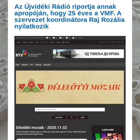
Az Újvidéki Rádió riportja annak
apropóján, hogy 25 éves a VMF. A
szervezet koordinátora Raj Rozália
nyilatkozik