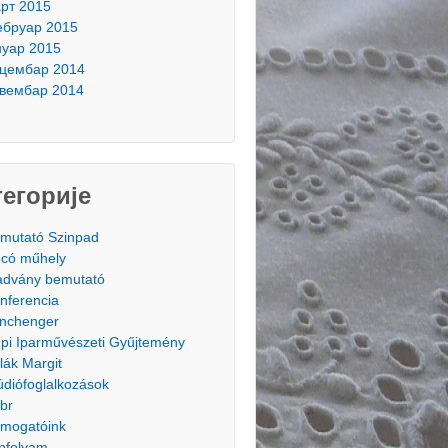
рт 2015
бруар 2015
нуар 2015
цембар 2014
вембар 2014
тегорије
mutató Szinpad
có műhely
advány bemutató
nferencia
nchenger
pi Iparművészeti Gyűjtemény
lák Margit
údiófoglalkozások
br
mogatóink
nfolyam