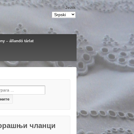
Jezik
y – állandó tárlat
h for:
орашњи чланци