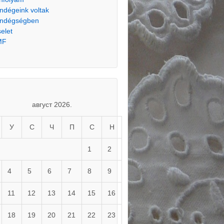
ndégeink voltak
ndégségben
selet
MF
август 2026.
У
С
Ч
П
С
Н
1
2
4
5
6
7
8
9
11
12
13
14
15
16
18
19
20
21
22
23