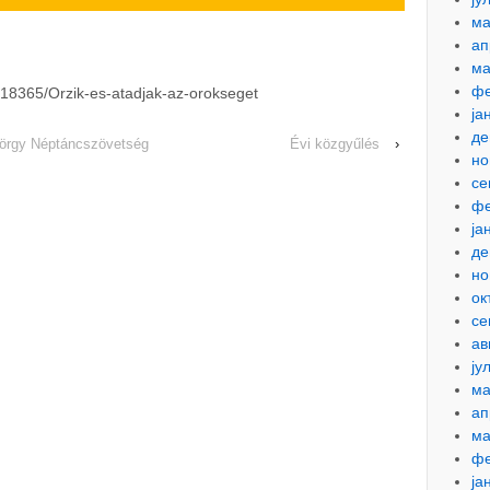
ма
ап
ма
фе
318365/Orzik-es-atadjak-az-orokseget
ја
де
yörgy Néptáncszövetség
Évi közgyűlés
›
но
се
фе
ја
де
но
ок
се
ав
ју
ма
ап
ма
фе
ја