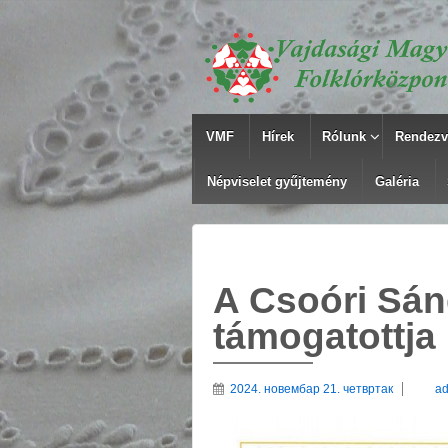
VMF
Hírek
Rólunk
Rendezv
Népviselet gyűjtemény
Galéria
A Csoóri Sá
támogatottja
2024. новембар 21. четвртак
a