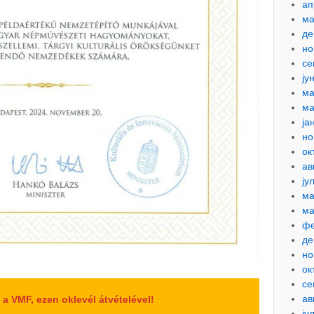
ап
ма
де
но
се
ју
ма
ма
ја
но
ок
ав
ју
ма
ма
фе
де
но
ок
се
ав
a VMF, ezen oklevél átvételével!
ју