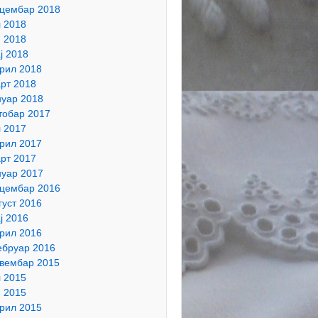
цембар 2018
л 2018
н 2018
ј 2018
рил 2018
рт 2018
нуар 2018
тобар 2017
л 2017
рил 2017
рт 2017
нуар 2017
цембар 2016
густ 2016
ј 2016
рил 2016
бруар 2016
вембар 2015
л 2015
н 2015
рил 2015