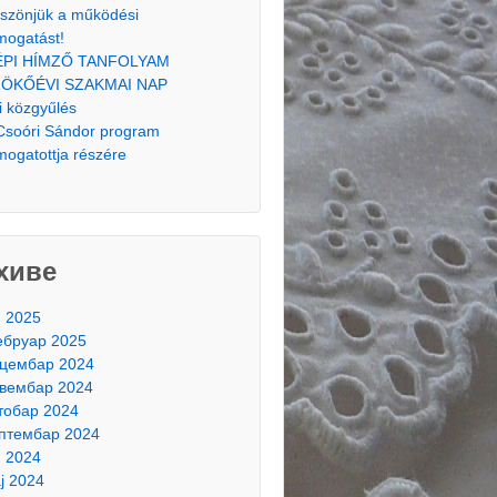
szönjük a működési
mogatást!
ÉPI HÍMZŐ TANFOLYAM
ÖKŐÉVI SZAKMAI NAP
i közgyűlés
Csoóri Sándor program
mogatottja részére
хиве
н 2025
бруар 2025
цембар 2024
вембар 2024
тобар 2024
птембар 2024
н 2024
ј 2024