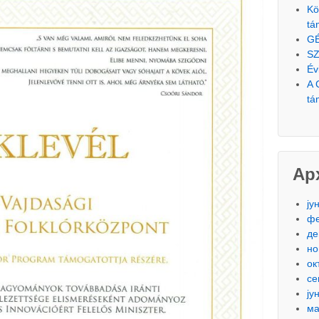
Kö
tá
G
SZ
Év
A 
tá
Ар
ју
фе
де
но
ок
се
ју
ма