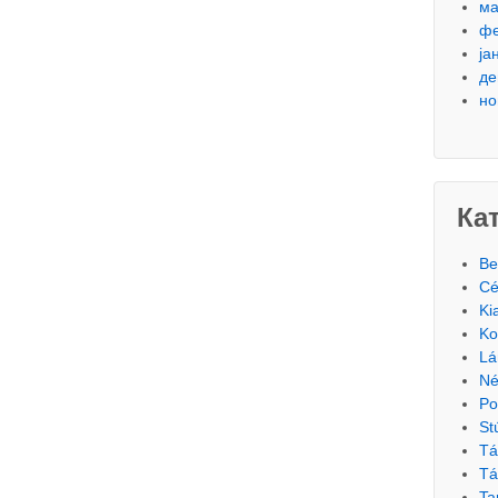
ма
фе
ја
де
но
Ка
Be
Cé
Ki
Ko
Lá
Né
Po
St
Tá
Tá
Ta