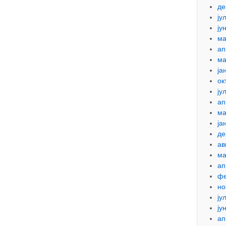
де
ју
ју
ма
ап
ма
ја
ок
ју
ап
ма
ја
де
ав
ма
ап
фе
но
ју
ју
ап