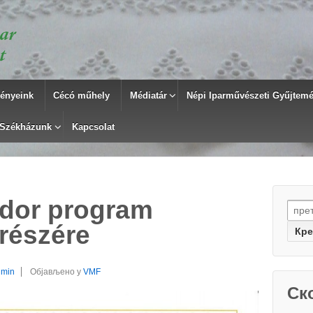
ényeink
Cécó műhely
Médiatár
Népi Iparművészeti Gyűjtemén
Székházunk
Kapcsolat
ndor program
Searc
 részére
dmin
Објављено у
VMF
Ск