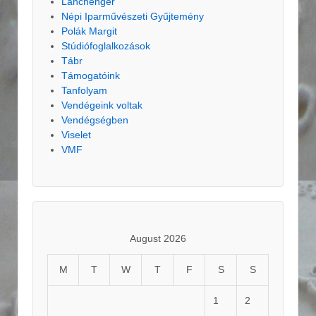
Lánchenger
Népi Iparművészeti Gyűjtemény
Polák Margit
Stúdiófoglalkozások
Tábr
Támogatóink
Tanfolyam
Vendégeink voltak
Vendégségben
Viselet
VMF
August 2026
M
T
W
T
F
S
S
1
2