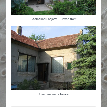
Szárazkapu bejárat – udvari front
Udvari részről a bejárat