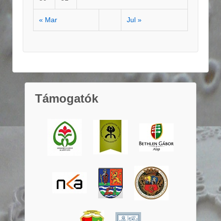
« Mar
Jul »
Támogatók