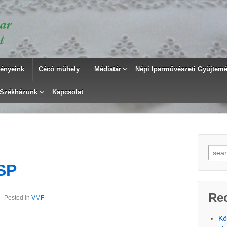
ényeink
Cécó műhely
Médiatár
Népi Iparművészeti Gyűjtemén
Székházunk
Kapcsolat
Searc
SP
Re
Posted in
VMF
Kö