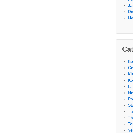
Ja
De
No
Cat
Be
Cé
Ki
Ko
Lá
Né
Po
St
Tá
Tá
Ta
Ve