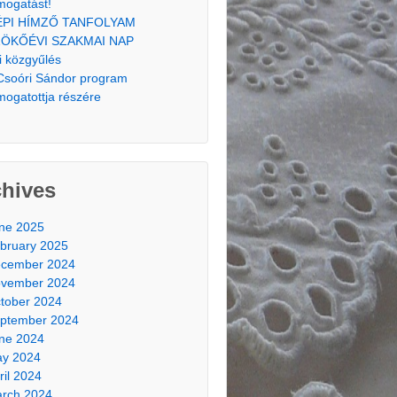
mogatást!
ÉPI HÍMZŐ TANFOLYAM
ÖKŐÉVI SZAKMAI NAP
i közgyűlés
Csoóri Sándor program
mogatottja részére
chives
ne 2025
bruary 2025
cember 2024
vember 2024
tober 2024
ptember 2024
ne 2024
y 2024
ril 2024
rch 2024