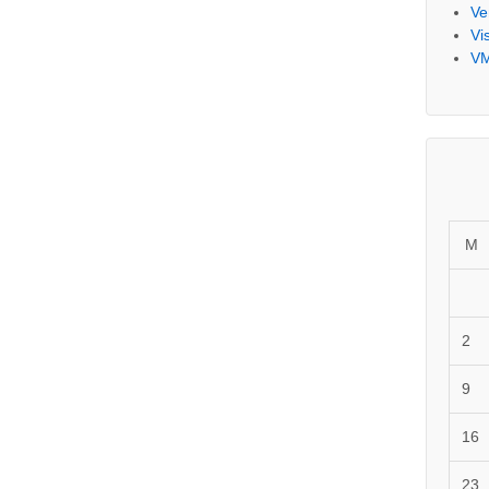
Ve
Vi
V
M
2
9
16
23