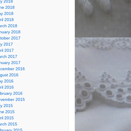
ly 2018
ne 2018
y 2018
ril 2018
rch 2018
nuary 2018
tober 2017
ly 2017
ril 2017
rch 2017
nuary 2017
cember 2016
gust 2016
y 2016
ril 2016
bruary 2016
vember 2015
ly 2015
ne 2015
ril 2015
rch 2015
bruary 2015