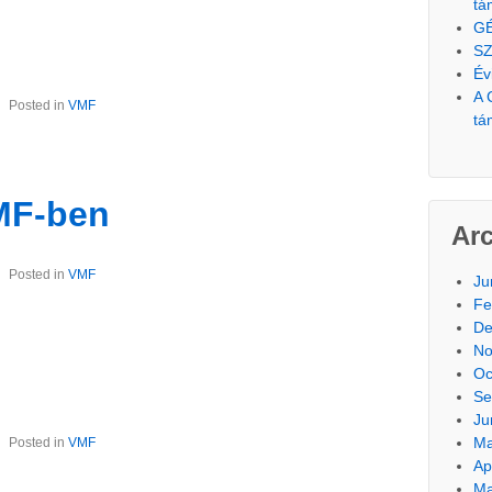
tá
G
SZ
Év
A 
Posted in
VMF
tá
MF-ben
Ar
Posted in
VMF
Ju
Fe
De
No
Oc
Se
Ju
Ma
Posted in
VMF
Ap
Ma