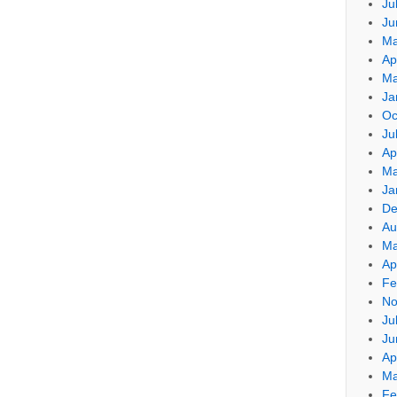
Ju
Ju
Ma
Ap
Ma
Ja
Oc
Ju
Ap
Ma
Ja
De
Au
Ma
Ap
Fe
No
Ju
Ju
Ap
Ma
Fe