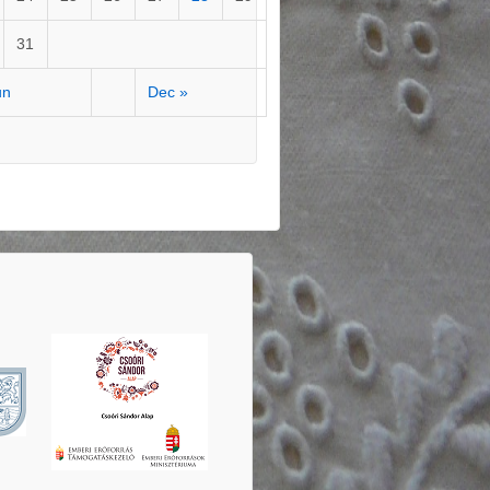
31
un
Dec »