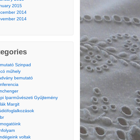
nuary 2015
cember 2014
vember 2014
egories
mutató Szinpad
có műhely
advány bemutató
nferencia
nchenger
pi Iparművészeti Gyűjtemény
lák Margit
údiófoglalkozások
br
mogatóink
nfolyam
ndégeink voltak