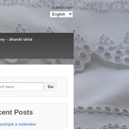
Language
y – állandó tárlat
h for:
cent Posts
szönjük a működési