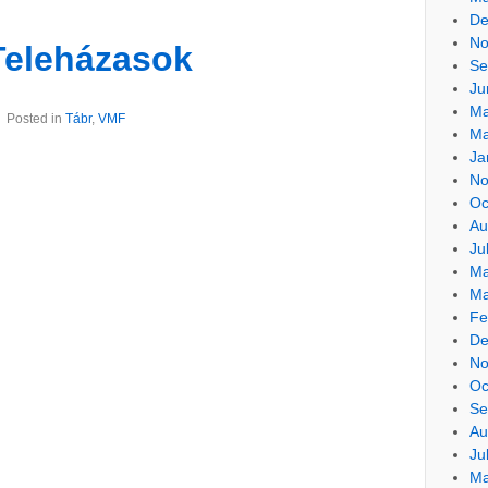
De
No
Teleházasok
Se
Ju
Ma
Posted in
Tábr
,
VMF
Ma
Ja
No
Oc
Au
Ju
Ma
Ma
Fe
De
No
Oc
Se
Au
Ju
Ma