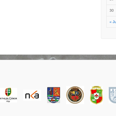
30
« J