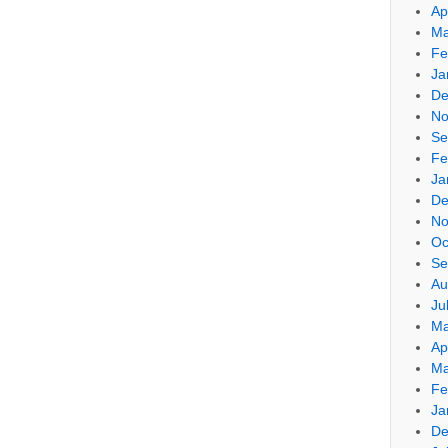
Ap
Ma
Fe
Ja
De
No
Se
Fe
Ja
De
No
Oc
Se
Au
Ju
Ma
Ap
Ma
Fe
Ja
De