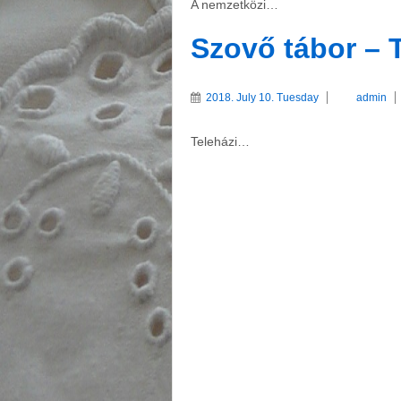
A nemzetközi…
Szovő tábor – 
2018. July 10. Tuesday
admin
Teleházi…