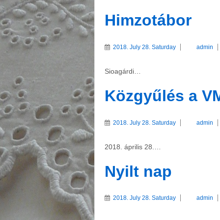
Himzotábor
2018. July 28. Saturday
admin
Sioagárdi…
Közgyűlés a V
2018. July 28. Saturday
admin
2018. április 28.…
Nyilt nap
2018. July 28. Saturday
admin