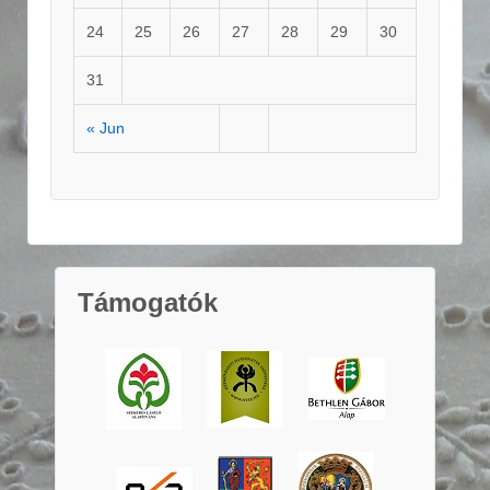
24
25
26
27
28
29
30
31
« Jun
Támogatók