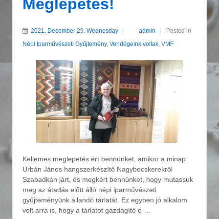
Meglepetés!
2021. December 29. Wednesday
admin
Posted in
Népi Iparművészeti Gyűjtemény
,
Vendégeink voltak
,
VMF
Kellemes meglepetés ért bennünket, amikor a minap
Urbán János hangszerkészítő Nagybecskerekről
Szabadkán járt, és megkért bennünket, hogy mutassuk
meg az átadás előtt álló népi iparművészeti
gyűjteményünk állandó tárlatát. Ez egyben jó alkalom
volt arra is, hogy a tárlatot gazdagító e …