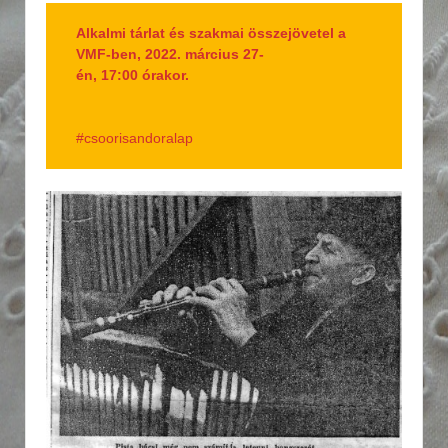
Alkalmi tárlat és szakmai összejövetel a
VMF-ben, 2022. március 27-
én, 17:00 órakor.
#csoorisandoralap