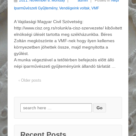
2021. November 8. Monday
admin
Posted in
Népi
Iparművészeti Gyűjtemény
,
Vendégeink voltak
,
VMF
A Vajdasági Magyar Civil Szövetség:
http://www.cisz.org.rs/rolunk/a-cisz-szervezete/ kibővitett
elnökségi ülését tartotta meg székházunkba. Béres
Zoltán megköszönte a VMF-nek hogy ilyen kellemes
környezetben jöhettek össze, majd megnyitotta a
gyűlést.
A munka végeztével a tetőtérben befejezés előtt álló
népi iparművészeti gyűjteményünk állandó tárlatát …
‹ Older posts
Search for:
Recent Posts