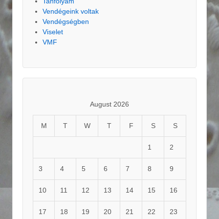
Tanfolyam
Vendégeink voltak
Vendégségben
Viselet
VMF
August 2026
M
T
W
T
F
S
S
1
2
3
4
5
6
7
8
9
10
11
12
13
14
15
16
17
18
19
20
21
22
23