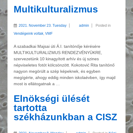
Multikulturalizmus
2021. November 23. Tuesday
admin
Posted in
Vendégeink voltak
,
VMF
A szabadkai Majsai úti Á.I. tanítónője kérésére
MULTIKULTURALIZMUS RENDEZVÉNYÜKRE,
szervezetünk 10 kinagyított arhív és új szines
népviseletes fotót kölcsönzött. Kokotović Rita tanítónő
nagyon megörült a szép képeknek, és egyben
megígérte, ahogy eddig minden iskolaévben, így majd
most is ellátogatnak a …
Elnökségi ülését
tartotta
székházunkban a CISZ