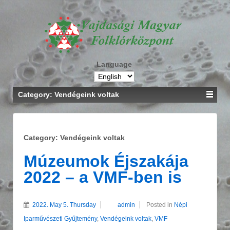
Language
Category: Vendégeink voltak
Category: Vendégeink voltak
Múzeumok Éjszakája
2022 – a VMF-ben is
2022. May 5. Thursday
admin
Posted in
Népi
Iparművészeti Gyűjtemény
,
Vendégeink voltak
,
VMF