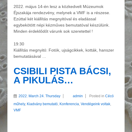
2022. május 14-én lesz a közkedvelt Múzeumok
Éjszakája rendezvény, melynek a VMF is a részese.
Ezúttal két kiállítás megnyitóval és eladással
egybekötött népi kézműves bemutatóval készülünk.
Minden érdeklődőt várunk sok szeretettel !
19:30
Kiállítás megnyitó: Fotók, ujságcikkek, kották, hanszer
bemutatásával …
CSIBILI PISTA BÁCSI,
A PIKULÁS…
2022. March 24. Thursday
admin
Posted in
Cécó
műhely
,
Kiadvány bemutató
,
Konferencia
,
Vendégeink voltak
,
VMF