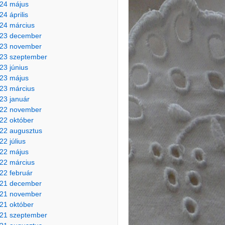
24 május
24 április
24 március
23 december
23 november
23 szeptember
23 június
23 május
23 március
23 január
22 november
22 október
22 augusztus
22 július
22 május
22 március
22 február
21 december
21 november
21 október
21 szeptember