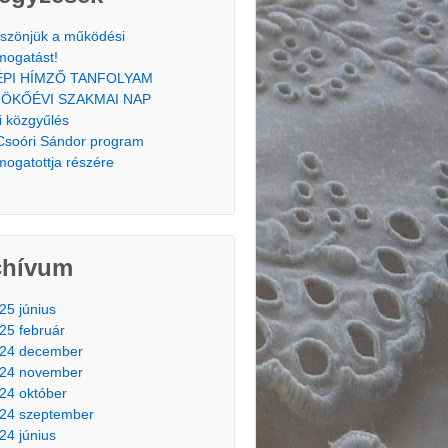
szönjük a működési
mogatást!
ÉPI HÍMZŐ TANFOLYAM
ÖKŐÉVI SZAKMAI NAP
i közgyűlés
Csoóri Sándor program
mogatottja részére
chívum
25 június
25 február
24 december
24 november
24 október
24 szeptember
24 június