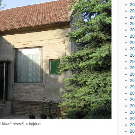
20
20
20
20
20
20
20
20
20
20
20
20
20
20
20
20
20
20
20
Udvari részről a bejárat
20
20