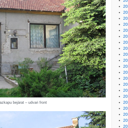
20
20
20
20
20
20
20
20
20
20
20
20
20
20
20
20
20
20
azkapu bejárat – udvari front
20
20
20
20