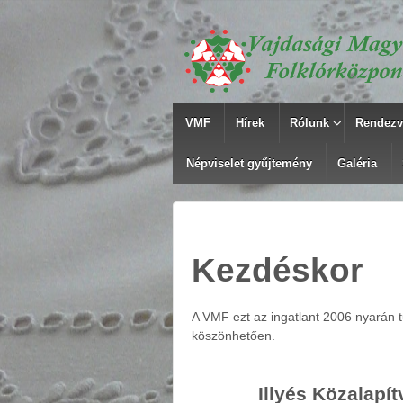
VMF
Hírek
Rólunk
Rendezv
Népviselet gyűjtemény
Galéria
Kezdéskor
A VMF ezt az ingatlant 2006 nyarán t
köszönhetően.
Illyés Közalapí