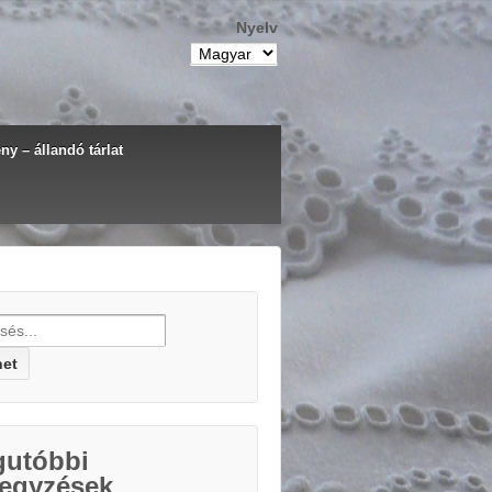
Nyelv
y – állandó tárlat
h for:
gutóbbi
jegyzések