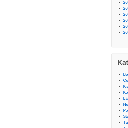
20
20
20
20
20
20
Kat
Be
Cé
Ki
Ko
Lá
Né
Po
St
Tá