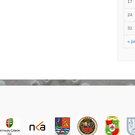
17
24
31
« j