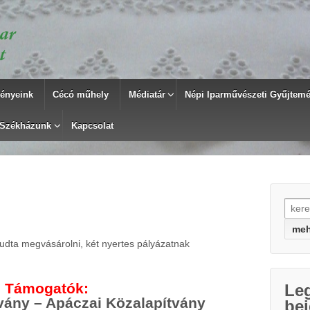
ényeink
Cécó műhely
Médiatár
Népi Iparművészeti Gyűjtemén
Székházunk
Kapcsolat
Searc
udta megvásárolni, két nyertes pályázatnak
Támogatók:
Le
tvány – Apáczai Közalapítvány
be