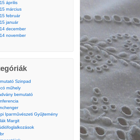
15 április
15 március
15 február
15 január
14 december
14 november
egóriák
mutató Szinpad
có műhely
advány bemutató
nferencia
nchenger
pi Iparművészeti Gyűjtemény
lák Margit
údiófoglalkozások
br