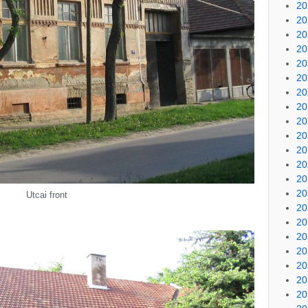
20
20
20
20
20
20
20
20
20
20
20
20
20
20
Utcai front
20
20
20
20
20
20
20