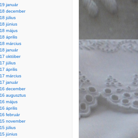
19 január
18 december
18 július
18 június
18 május
18 április
18 március
18 január
17 október
17 július
17 április
17 március
17 január
16 december
16 augusztus
16 május
16 április
16 február
15 november
15 július
15 június