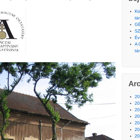
Kö
tá
G
SZ
Év
A 
tá
Ar
20
20
20
20
20
20
20