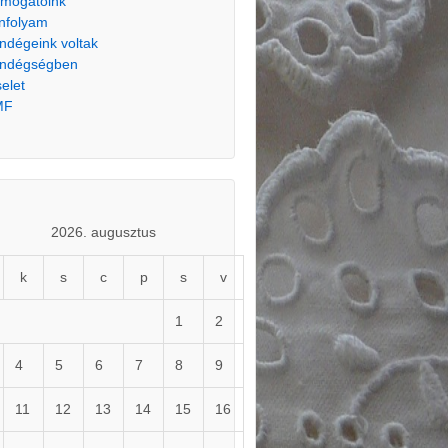
mogatóink
nfolyam
ndégeink voltak
ndégségben
selet
MF
2026. augusztus
k
s
c
p
s
v
1
2
4
5
6
7
8
9
11
12
13
14
15
16