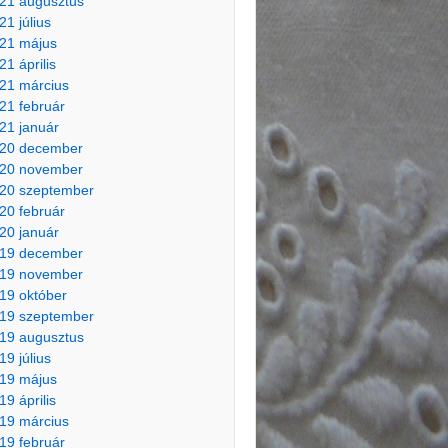
21 augusztus
21 július
21 május
21 április
21 március
21 február
21 január
20 december
20 november
20 szeptember
20 február
20 január
19 december
19 november
19 október
19 szeptember
19 augusztus
19 július
19 május
19 április
19 március
19 február