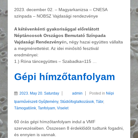
2023. december 02. – Magyarkanizsa – CNESA
szinpada – NOBSZ Vajdasági rendezvénye
A kétévenkénti gyakorisággal előrelátott
Néptáncosok Országos Bemutató Színpada
Vajdasági Rendezvény
én
,
négy hazai együttes vállalta
a megmérettetést. Az idei minősítő fesztivál
eredményei:
1.) Róna táncegyüttes – Szabadka=115 …
Gépi hímzőtanfolyam
2023. May 20. Saturday
admin
Posted in
Népi
Iparművészeti Gyűjtemény
,
Stúdiófoglalkozások
,
Tábr
,
Támogatóink
,
Tanfolyam
,
Viselet
60 órás gépi hímzőtanfolyam indul a VMF
szervezésében. Összesen 8 érdeklődőt tudtunk fogadni,
és ennyien is vannak.