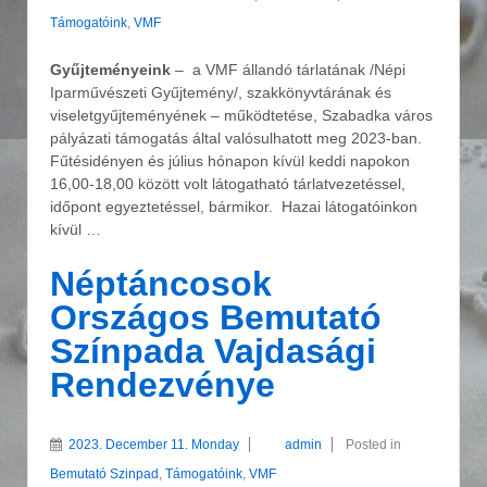
Támogatóink
,
VMF
Gyűjteményeink
– a VMF állandó tárlatának /Népi
Iparművészeti Gyűjtemény/, szakkönyvtárának és
viseletgyűjteményének – működtetése, Szabadka város
pályázati támogatás által valósulhatott meg 2023-ban.
Fűtésidényen és július hónapon kívül keddi napokon
16,00-18,00 között volt látogatható tárlatvezetéssel,
időpont egyeztetéssel, bármikor. Hazai látogatóinkon
kívül …
Néptáncosok
Országos Bemutató
Színpada Vajdasági
Rendezvénye
2023. December 11. Monday
admin
Posted in
Bemutató Szinpad
,
Támogatóink
,
VMF