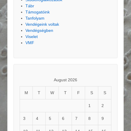
Tábr
Támogatóink
Tanfolyam
Vendégeink voltak
Vendégségben
Viselet
VMF
August 2026
M
T
W
T
F
S
S
1
2
3
4
5
6
7
8
9