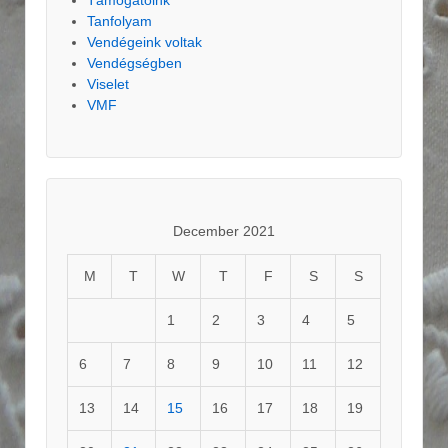
Támogatóink
Tanfolyam
Vendégeink voltak
Vendégségben
Viselet
VMF
December 2021
M
T
W
T
F
S
S
1
2
3
4
5
6
7
8
9
10
11
12
13
14
15
16
17
18
19