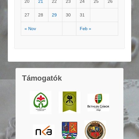
20
21
22
23
24
25
26
27
28
29
30
31
« Nov
Feb »
Támogatók