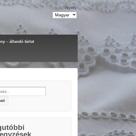
Nyelv
y – állandó tárlat
h for:
gutóbbi
jegyzések