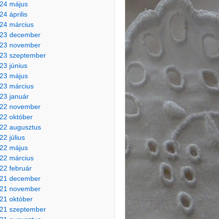
24 május
24 április
24 március
23 december
23 november
23 szeptember
23 június
23 május
23 március
23 január
22 november
22 október
22 augusztus
22 július
22 május
22 március
22 február
21 december
21 november
21 október
21 szeptember