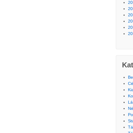
20
20
20
20
20
20
Kat
Be
Cé
Ki
Ko
Lá
Né
Po
St
Tá