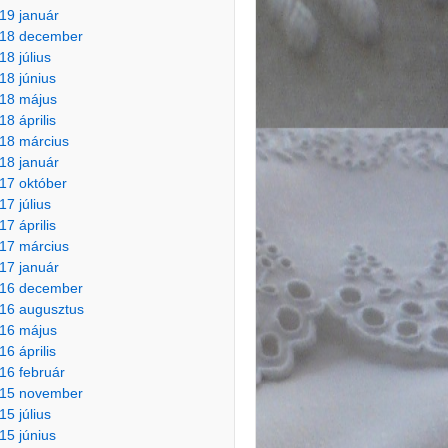
19 január
18 december
18 július
18 június
18 május
18 április
18 március
18 január
17 október
17 július
17 április
17 március
17 január
16 december
16 augusztus
16 május
16 április
16 február
15 november
15 július
15 június