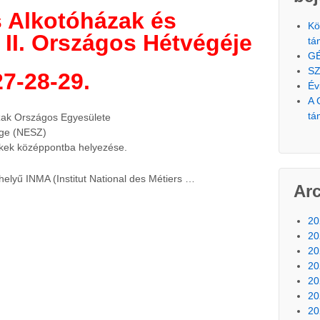
 Alkotóházak és
Kö
 II. Országos Hétvégéje
tá
G
SZ
27-28-29.
Év
A 
tá
ak Országos Egyesülete
ége (NESZ)
ékek középpontba helyezése.
elyű INMA (Institut National des Métiers …
Ar
20
20
20
20
20
20
20