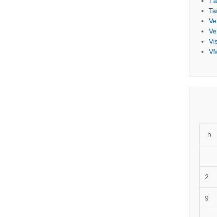
Tá
Ta
Ve
Ve
Vi
V
h
2
9