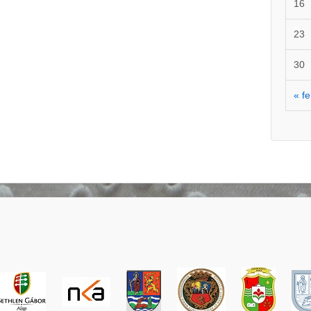
16
23
30
« f