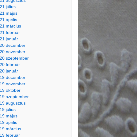
21 augusztus
21 július
21 május
21 április
21 március
21 február
21 január
20 december
20 november
20 szeptember
20 február
20 január
19 december
19 november
19 október
19 szeptember
19 augusztus
19 július
19 május
19 április
19 március
19 február