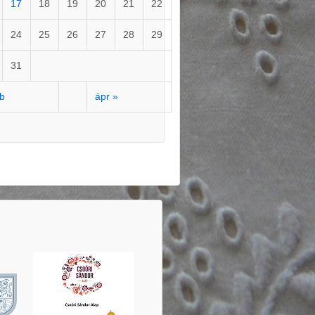
17
18
19
20
21
22
24
25
26
27
28
29
31
eb
ápr »