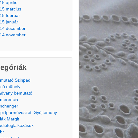
15 április
15 március
15 február
15 január
14 december
14 november
egóriák
mutató Szinpad
có műhely
advány bemutató
nferencia
nchenger
pi Iparművészeti Gyűjtemény
lák Margit
údiófoglalkozások
br