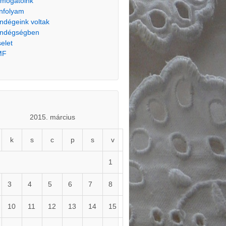
mogatóink
nfolyam
ndégeink voltak
ndégségben
selet
MF
2015. március
k
s
c
p
s
v
1
3
4
5
6
7
8
10
11
12
13
14
15