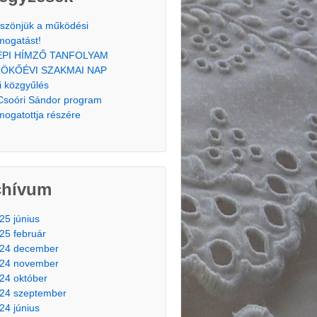
szönjük a működési
mogatást!
ÉPI HÍMZŐ TANFOLYAM
ÖKŐÉVI SZAKMAI NAP
i közgyűlés
Csoóri Sándor program
mogatottja részére
chívum
25 június
25 február
24 december
24 november
24 október
24 szeptember
24 június