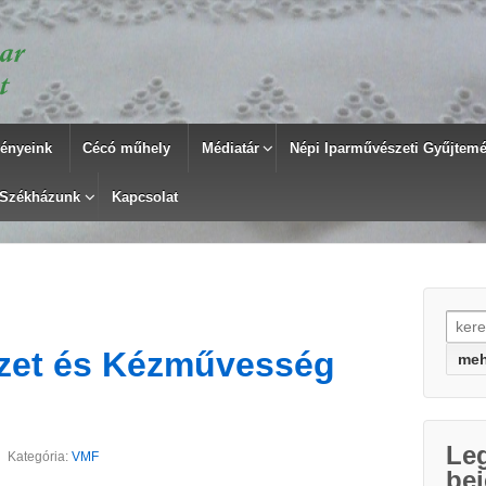
ényeink
Cécó műhely
Médiatár
Népi Iparművészeti Gyűjtemén
Székházunk
Kapcsolat
Searc
zet és Kézművesség
Le
Kategória:
VMF
be