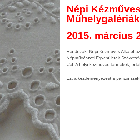
Népi Kézműves
Műhelygalériák
2015. március 
Rendezők: Népi Kézműves Alkotóház
Népművészeti Egyesületek Szövets
Cél: A helyi kézműves termékek, ért
Ezt a kezdeményezést a párizsi székh