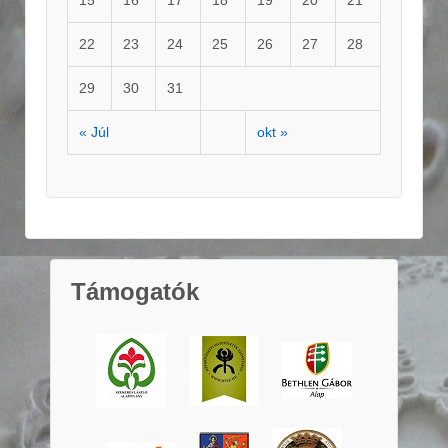
22
23
24
25
26
27
28
29
30
31
« Júl
okt »
Támogatók