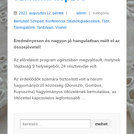
2022. augusztus 12. péntek
admin
Kategória:
Bemutató Szinpad
,
Konferencia
,
Stúdiófoglalkozások
,
Tábr
,
Támogatóink
,
Tanfolyam
,
Viselet
Eredményesen és nagyon jó hangulatban múlt el az
összejövetel!
Az előrelátott program egészében megvalósult, melynek
Vajdaság 9 helységéből, 24 résztvevője volt.
Az érdeklődők számára biztosított volt a három
hagyományőrző közösség (Doroszló, Gombos,
Kupuszina) hagyományos öltözetének bemutatása, az
öltözettel kapcsolatos legfontosabb …
Search for: