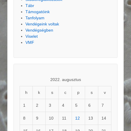
Tábr
Támogatóink
Tanfolyam
Vendégeink voltak
Vendégségben
Viselet
VMF
2022. augusztus
h
k
s
c
p
s
v
1
2
3
4
5
6
7
8
9
10
11
12
13
14
15
16
17
18
19
20
21