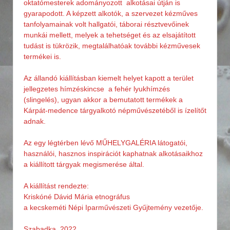
oktatómesterek adományozott alkotásai útján is
gyarapodott. A képzett alkotók, a szervezet kézműves
tanfolyamainak volt hallgatói, táborai résztvevőinek
munkái mellett, melyek a tehetséget és az elsajátított
tudást is tükrözik, megtalálhatóak további kézművesek
termékei is.
Az állandó kiállításban kiemelt helyet kapott a terület
jellegzetes hímzéskincse a fehér lyukhímzés
(slingelés), ugyan akkor a bemutatott termékek a
Kárpát-medence tárgyalkotó népművészetéből is ízelítőt
adnak.
Az egy légtérben lévő MŰHELYGALÉRIA látogatói,
használói, hasznos inspirációt kaphatnak alkotásaikhoz
a kiállított tárgyak megismerése által.
A kiállítást rendezte:
Kriskóné Dávid Mária etnográfus
a kecskeméti Népi Iparművészeti Gyűjtemény vezetője.
Szabadka, 2022.