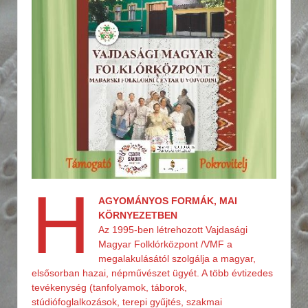
H
AGYOMÁNYOS FORMÁK, MAI
KÖRNYEZETBEN
Az 1995-ben létrehozott Vajdasági
Magyar Folklórközpont /VMF a
megalakulásától szolgálja a magyar,
elsősorban hazai, népművészet ügyét. A több évtizedes
tevékenység (tanfolyamok, táborok,
stúdiófoglalkozások, terepi gyűjtés, szakmai