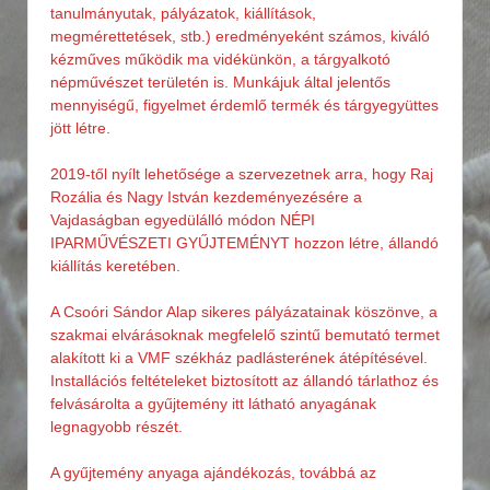
tanulmányutak, pályázatok, kiállítások,
megmérettetések, stb.) eredményeként számos, kiváló
kézműves működik ma vidékünkön, a tárgyalkotó
népművészet területén is. Munkájuk által jelentős
mennyiségű, figyelmet érdemlő termék és tárgyegyüttes
jött létre.
2019-től nyílt lehetősége a szervezetnek arra, hogy Raj
Rozália és Nagy István kezdeményezésére a
Vajdaságban egyedülálló módon NÉPI
IPARMŰVÉSZETI GYŰJTEMÉNYT hozzon létre, állandó
kiállítás keretében.
A Csoóri Sándor Alap sikeres pályázatainak köszönve, a
szakmai elvárásoknak megfelelő szintű bemutató termet
alakított ki a VMF székház padlásterének átépítésével.
Installációs feltételeket biztosított az állandó tárlathoz és
felvásárolta a gyűjtemény itt látható anyagának
legnagyobb részét.
A gyűjtemény anyaga ajándékozás, továbbá az