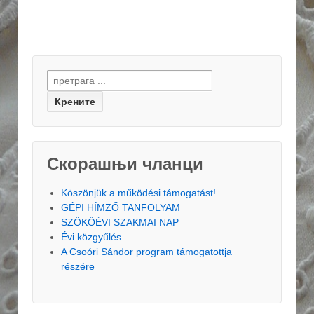
Search for:
Скорашњи чланци
Köszönjük a működési támogatást!
GÉPI HÍMZŐ TANFOLYAM
SZÖKŐÉVI SZAKMAI NAP
Évi közgyűlés
A Csoóri Sándor program támogatottja
részére