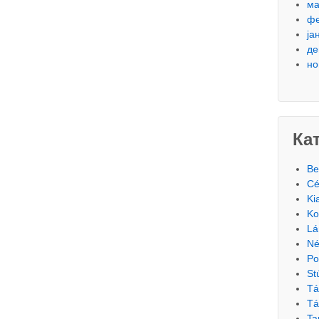
ма
фе
ја
де
но
Ка
Be
Cé
Ki
Ko
Lá
Né
Po
St
Tá
Tá
Ta