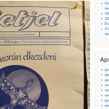
Kö
tá
G
SZ
Év
A 
tá
Ар
ју
фе
де
но
ок
се
ју
ма