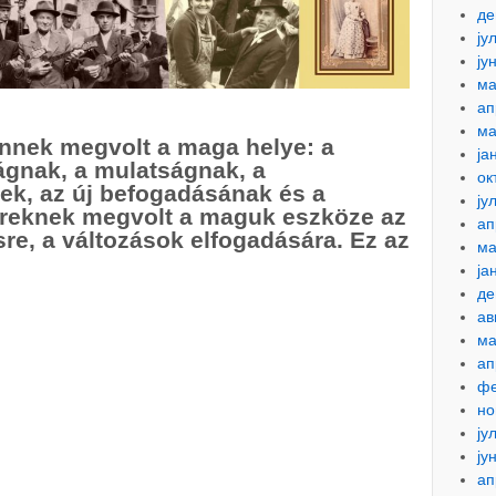
де
ју
ју
ма
ап
ма
nnek megvolt a maga helye: a
ја
ágnak, a mulatságnak, a
ок
ek, az új befogadásának és a
ју
reknek megvolt a maguk eszköze az
ап
e, a változások elfogadására. Ez az
ма
ја
де
ав
ма
ап
фе
но
ју
ју
ап