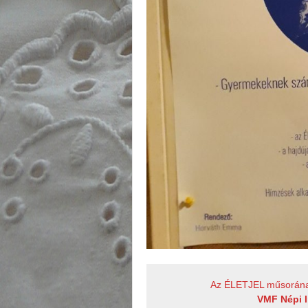
Az ÉLETJEL műsorának 
VMF Népi 