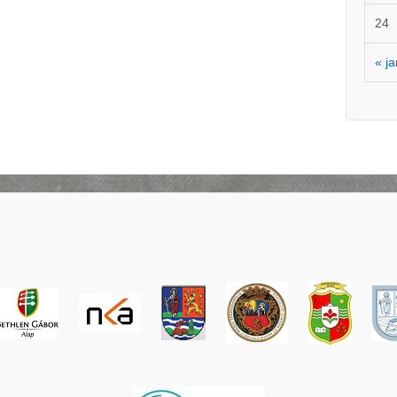
24
« ј