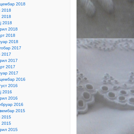
цембар 2018
л 2018
н 2018
ј 2018
рил 2018
рт 2018
нуар 2018
тобар 2017
л 2017
рил 2017
рт 2017
нуар 2017
цембар 2016
густ 2016
ј 2016
рил 2016
бруар 2016
вембар 2015
л 2015
н 2015
рил 2015