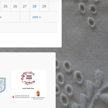
25
26
27
28
29
ан
сеп »