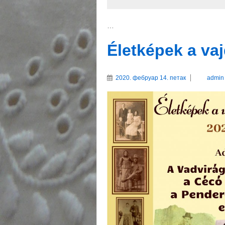
…
Életképek a va
2020. фебруар 14. петак
admin