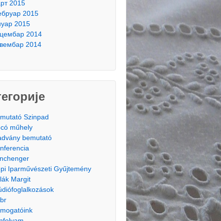
рт 2015
бруар 2015
нуар 2015
цембар 2014
вембар 2014
тегорије
mutató Szinpad
có műhely
advány bemutató
nferencia
nchenger
pi Iparművészeti Gyűjtemény
lák Margit
údiófoglalkozások
br
mogatóink
nfolyam