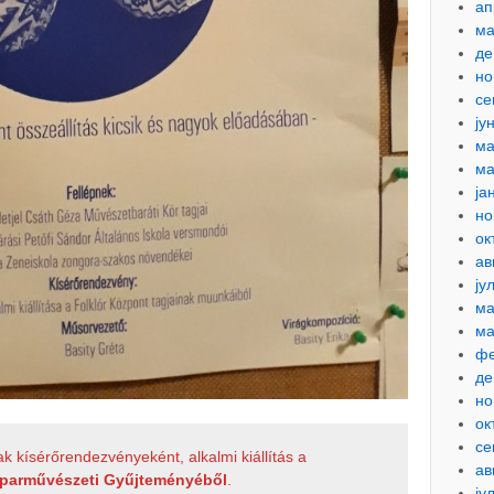
ап
ма
де
но
се
ју
ма
ма
ја
но
ок
ав
ју
ма
ма
фе
де
но
ок
се
kísérőrendezvényeként, alkalmi kiállítás a
ав
Iparművészeti Gyűjteményéből
.
ју