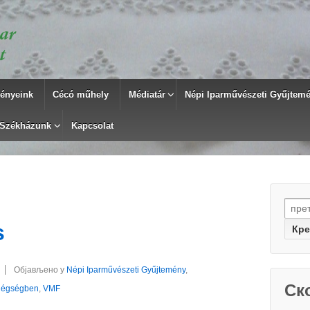
ényeink
Cécó műhely
Médiatár
Népi Iparművészeti Gyűjtemén
Székházunk
Kapcsolat
Searc
s
Објављено у
Népi Iparművészeti Gyűjtemény
,
Ск
dégségben
,
VMF