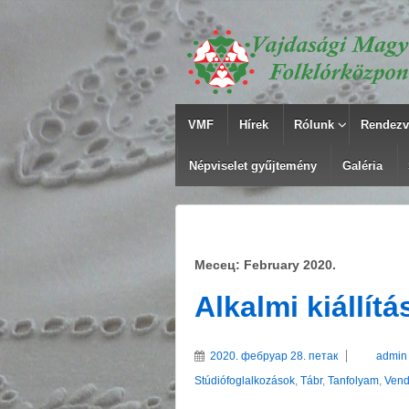
VMF
Hírek
Rólunk
Rendezv
Népviselet gyűjtemény
Galéria
Месец: February 2020.
Alkalmi kiállítá
2020. фебруар 28. петак
admin
Stúdiófoglalkozások
,
Tábr
,
Tanfolyam
,
Ven