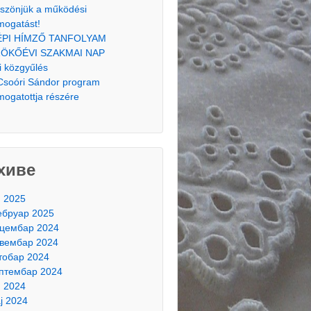
szönjük a működési
mogatást!
ÉPI HÍMZŐ TANFOLYAM
ÖKŐÉVI SZAKMAI NAP
i közgyűlés
Csoóri Sándor program
mogatottja részére
хиве
н 2025
бруар 2025
цембар 2024
вембар 2024
тобар 2024
птембар 2024
н 2024
ј 2024