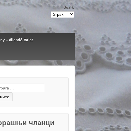
Jezik
y – állandó tárlat
h for:
орашњи чланци