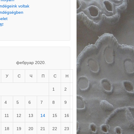
ndégeink voltak
ndégségben
selet
MF
фебруар 2020.
У
С
Ч
П
С
Н
1
2
4
5
6
7
8
9
11
12
13
14
15
16
18
19
20
21
22
23