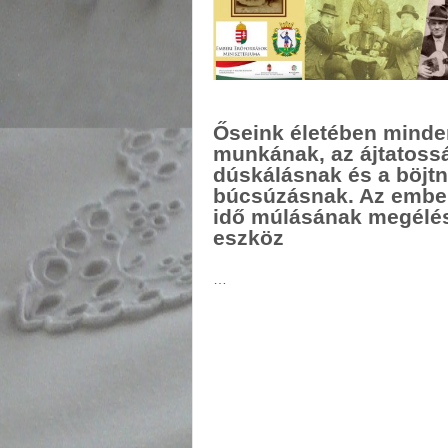
Őseink életében minde
munkának, az ájtatoss
dúskálásnak és a böjtn
búcsúzásnak. Az embe
idő múlásának megélésr
eszköz
…