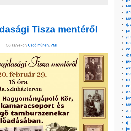
ма
ап
ма
фе
jdasági Tisza mentéről
ја
де
но
Објављено у
Cécó műhely
,
VMF
се
фе
ја
де
но
ок
се
ав
ју
ма
ап
ма
фе
ја