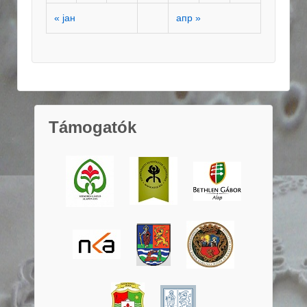
« јан
апр »
Támogatók