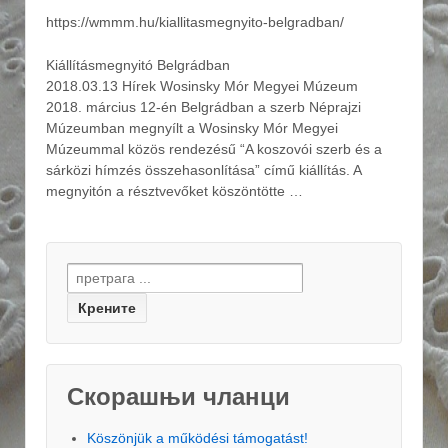
https://wmmm.hu/kiallitasmegnyito-belgradban/
Kiállításmegnyitó Belgrádban
2018.03.13 Hírek Wosinsky Mór Megyei Múzeum
2018. március 12-én Belgrádban a szerb Néprajzi
Múzeumban megnyílt a Wosinsky Mór Megyei
Múzeummal közös rendezésű “A koszovói szerb és a
sárközi hímzés összehasonlítása” című kiállítás. A
megnyitón a résztvevőket köszöntötte …
Search for:
Скорашњи чланци
Köszönjük a működési támogatást!