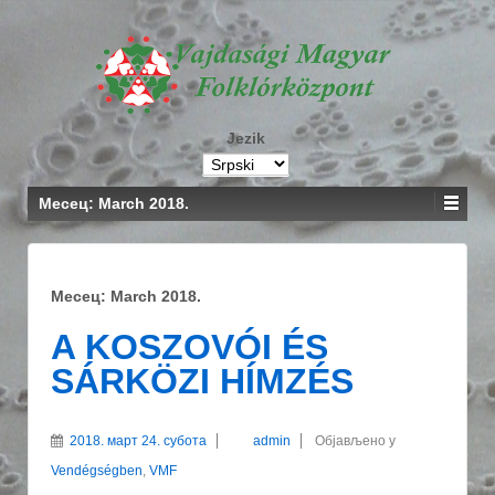
Jezik
Месец: March 2018.
Месец: March 2018.
A KOSZOVÓI ÉS
SÁRKÖZI HÍMZÉS
2018. март 24. субота
admin
Објављено у
Vendégségben
,
VMF