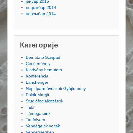
јануар 2015
децембар 2014
новембар 2014
Категорије
Bemutató Szinpad
Cécó műhely
Kiadvány bemutató
Konferencia
Lánchenger
Népi Iparművészeti Gyűjtemény
Polák Margit
Stúdiófoglalkozások
Tábr
Támogatóink
Tanfolyam
Vendégeink voltak
Vendégségben