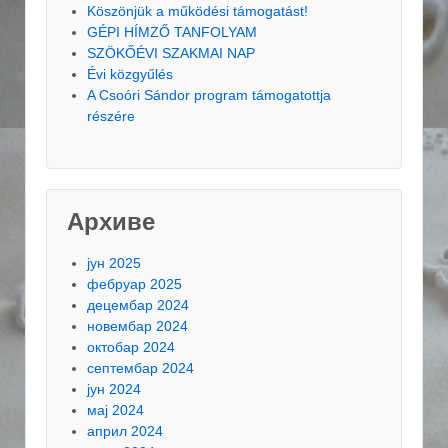
Köszönjük a működési támogatást!
GÉPI HÍMZŐ TANFOLYAM
SZÖKŐÉVI SZAKMAI NAP
Évi közgyűlés
A Csoóri Sándor program támogatottja
részére
Архиве
јун 2025
фебруар 2025
децембар 2024
новембар 2024
октобар 2024
септембар 2024
јун 2024
мај 2024
април 2024