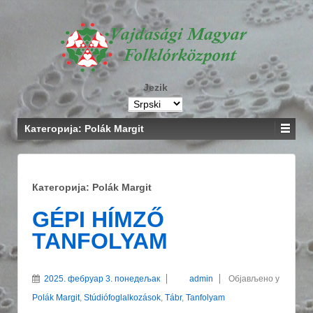
Jezik
Категорија: Polák Margit
Категорија: Polák Margit
GÉPI HÍMZŐ
TANFOLYAM
2025. фебруар 3. понедељак
admin
Објављено у
Polák Margit
,
Stúdiófoglalkozások
,
Tábr
,
Tanfolyam