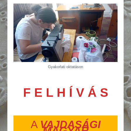
Gyakorlati oktatáson
F E L H Í V Á S
A
VAJDASÁGI
MAGYAR