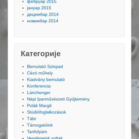
фебруар 2015
јануар 2015
децембар 2014
новембар 2014
Категорије
Bemutató Szinpad
Cécó műhely
Kiadvány bemutató
Konferencia
Lánchenger
Népi Iparművészeti Gyűjtemény
Polák Margit
Stúdiófoglalkozások
Tábr
Támogatóink
Tanfolyam
Vendégeink voltak