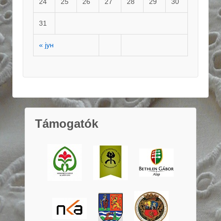
24
25
26
27
28
29
30
31
« јун
Támogatók