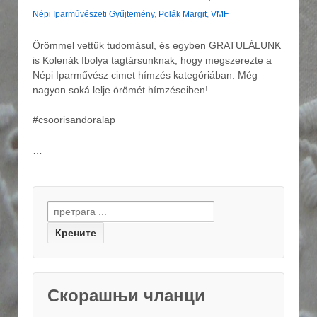
Népi Iparművészeti Gyűjtemény
,
Polák Margit
,
VMF
Örömmel vettük tudomásul, és egyben GRATULÁLUNK
is Kolenák Ibolya tagtársunknak, hogy megszerezte a
Népi Iparművész cimet hímzés kategóriában. Még
nagyon soká lelje örömét hímzéseiben!
#csoorisandoralap
…
Search for:
Скорашњи чланци