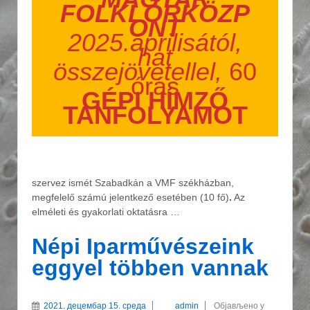
FOLKLÓRKÖZP
ONT
2025.áprilisától,
hat
összejövetellel,
60
órás
GÉPI HÍMZŐ
TANFOLYAMOT
szervez ismét Szabadkán a VMF székházban,
megfelelő számú jelentkező esetében (10 fő)
.
Az
elméleti és gyakorlati oktatásra …
Népi Iparművészeink
eggyel többen vannak
2021. децембар 15. среда
admin
Објављено у