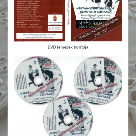
DVD lemezek borítója