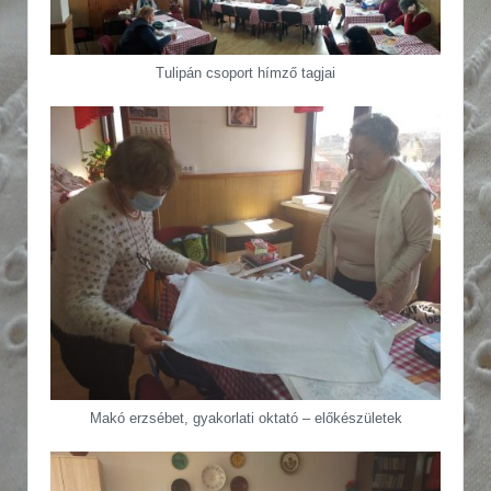
Tulipán csoport hímző tagjai
Makó erzsébet, gyakorlati oktató – előkészületek