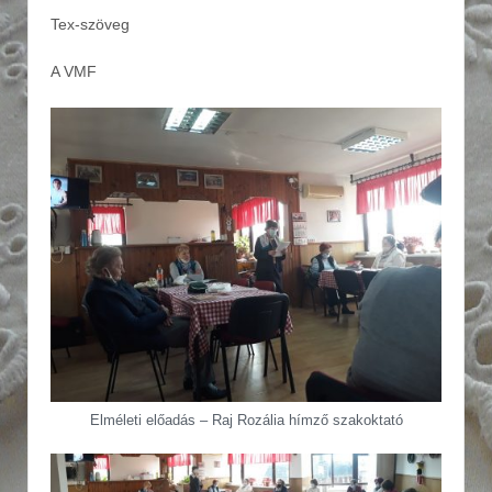
Tex-szöveg
A VMF
Elméleti előadás – Raj Rozália hímző szakoktató