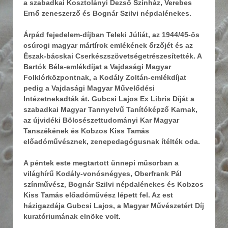
a szabadkai Kosztolányi Dezső Színház, Verebes
Ernő zeneszerző és Bognár Szilvi népdalénekes.
Árpád fejedelem-díjban Teleki Júliát, az 1944/45-ös
csúrogi magyar mártírok emlékének őrzőjét és az
Észak-bácskai Cserkészszövetségetrészesítették. A
Bartók Béla-emlékdíjat a Vajdasági Magyar
Folklórközpontnak, a Kodály Zoltán-emlékdíjat
pedig a Vajdasági Magyar Művelődési
Intézetnekadták át. Gubcsi Lajos Ex Libris Díját a
szabadkai Magyar Tannyelvű Tanítóképző Karnak,
az újvidéki Bölcsészettudományi Kar Magyar
Tanszékének és Kobzos Kiss Tamás
előadóművésznek, zenepedagógusnak ítélték oda.
A péntek este megtartott ünnepi műsorban a
világhírű Kodály-vonósnégyes, Oberfrank Pál
színművész, Bognár Szilvi népdalénekes és Kobzos
Kiss Tamás előadóművész lépett fel. Az est
házigazdája Gubcsi Lajos, a Magyar Művészetért Díj
kuratóriumának elnöke volt.