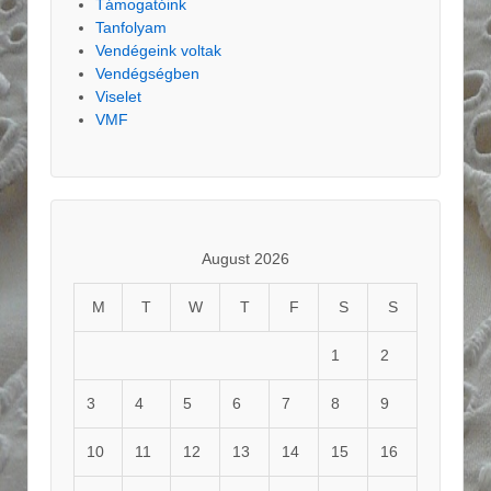
Támogatóink
Tanfolyam
Vendégeink voltak
Vendégségben
Viselet
VMF
August 2026
M
T
W
T
F
S
S
1
2
3
4
5
6
7
8
9
10
11
12
13
14
15
16