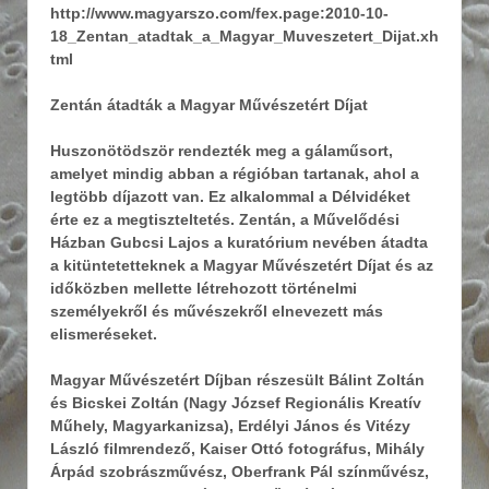
http://www.magyarszo.com/fex.page:2010-10-
18_Zentan_atadtak_a_Magyar_Muveszetert_Dijat.xh
tml
Zentán átadták a Magyar Művészetért Díjat
Huszonötödször rendezték meg a gálaműsort,
amelyet mindig abban a régióban tartanak, ahol a
legtöbb díjazott van. Ez alkalommal a Délvidéket
érte ez a megtiszteltetés. Zentán, a Művelődési
Házban Gubcsi Lajos a kuratórium nevében átadta
a kitüntetetteknek a Magyar Művészetért Díjat és az
időközben mellette létrehozott történelmi
személyekről és művészekről elnevezett más
elismeréseket.
Magyar Művészetért Díjban részesült Bálint Zoltán
és Bicskei Zoltán (Nagy József Regionális Kreatív
Műhely, Magyarkanizsa), Erdélyi János és Vitézy
László filmrendező, Kaiser Ottó fotográfus, Mihály
Árpád szobrászművész, Oberfrank Pál színművész,