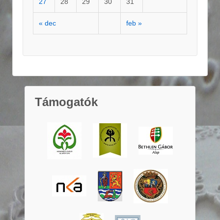
27
28
29
30
31
« dec
feb »
Támogatók