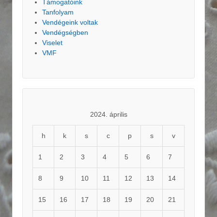
Támogatóink
Tanfolyam
Vendégeink voltak
Vendégségben
Viselet
VMF
2024. április
h
k
s
c
p
s
v
1
2
3
4
5
6
7
8
9
10
11
12
13
14
15
16
17
18
19
20
21