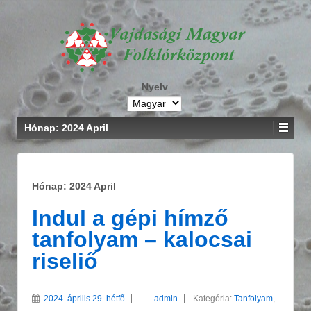
Nyelv
Hónap: 2024 April
Hónap: 2024 April
Indul a gépi hímző
tanfolyam – kalocsai
riseliő
2024. április 29. hétfő
admin
Kategória:
Tanfolyam
,