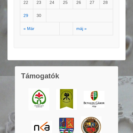
22
23
24
25
26
27
28
29
30
« Már
máj »
Támogatók