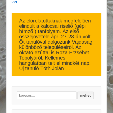
VMF
Az előrelátottaknak megfelelően
elindult a kalocsai riseliő (gépi
hímző ) tanfolyam. Az első
összejövetele ápr. 27-28-án volt.
Öt tanulóval dolgozunk Vajdaság
különböző településeiről. Az
oktató ezúttal is Roza Erzsébet
Topolyáról. Kellemes
hangulatban telt el mindkét nap.
Új tanuló Tóth Jolán …
Search for: