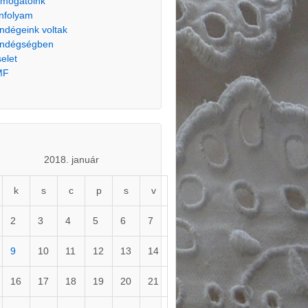
mogatóink
nfolyam
ndégeink voltak
ndégségben
selet
MF
2018. január
k
s
c
p
s
v
2
3
4
5
6
7
9
10
11
12
13
14
16
17
18
19
20
21