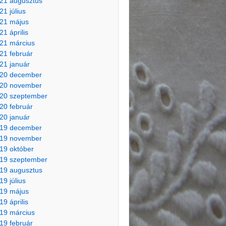
21 augusztus
21 július
21 május
21 április
21 március
21 február
21 január
20 december
20 november
20 szeptember
20 február
20 január
19 december
19 november
19 október
19 szeptember
19 augusztus
19 július
19 május
19 április
19 március
19 február