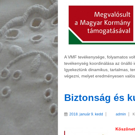
A VMF tevékenysége, folyamatos vol
tevékenység koordinálása az önálló 
Igyekeztünk dinamikus, tartalmas, 
végezni, melyet eredményesen valós
Biztonság és ku
2018. január 9. kedd
admin
K
Köszöne