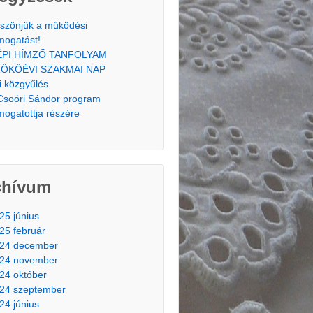
szönjük a működési
mogatást!
ÉPI HÍMZŐ TANFOLYAM
ÖKŐÉVI SZAKMAI NAP
i közgyűlés
Csoóri Sándor program
mogatottja részére
chívum
25 június
25 február
24 december
24 november
24 október
24 szeptember
24 június