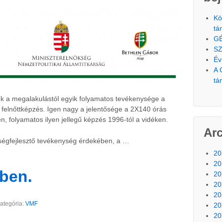
Kö
tá
G
SZ
Év
A 
tá
k a megalakulástól egyik folyamatos tevékenysége a
felnőttképzés. Igen nagy a jelentősége a 2X140 órás
n, folyamatos ilyen jellegű képzés 1996-tól a vidéken.
Ar
égfejlesztő tevékenység érdekében, a …
20
20
ben.
20
20
20
ategória:
VMF
20
20