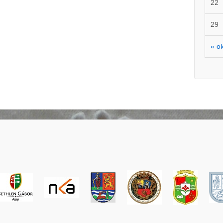
22
29
« o