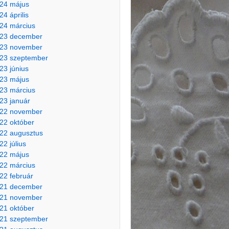
24 május
24 április
24 március
23 december
23 november
23 szeptember
23 június
23 május
23 március
23 január
22 november
22 október
22 augusztus
22 július
22 május
22 március
22 február
21 december
21 november
21 október
21 szeptember