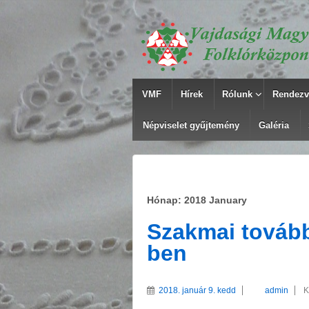
VMF
Hírek
Rólunk
Rendezv
Népviselet gyűjtemény
Galéria
Hónap: 2018 January
Szakmai továb
ben
2018. január 9. kedd
admin
K