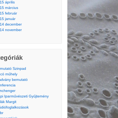
15 április
15 március
15 február
15 január
14 december
14 november
egóriák
mutató Szinpad
có műhely
advány bemutató
nferencia
nchenger
pi Iparművészeti Gyűjtemény
lák Margit
údiófoglalkozások
br