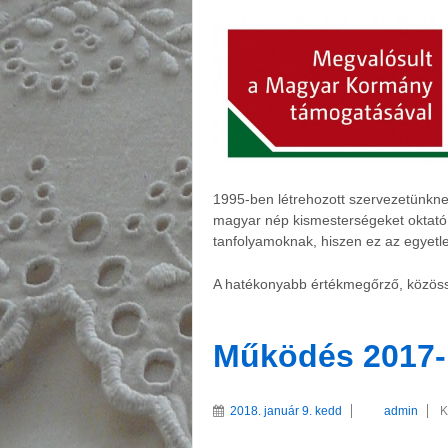
1995-ben létrehozott szervezetünkne
magyar nép kismesterségeket oktató 
tanfolyamoknak, hiszen ez az egyetle
A hatékonyabb értékmegőrző, közöss
Működés 2017-
2018. január 9. kedd
admin
K