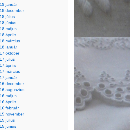
19 január
18 december
18 július
18 június
18 május
18 április
18 március
18 január
17 október
17 július
17 április
17 március
17 január
16 december
16 augusztus
16 május
16 április
16 február
15 november
15 július
15 június