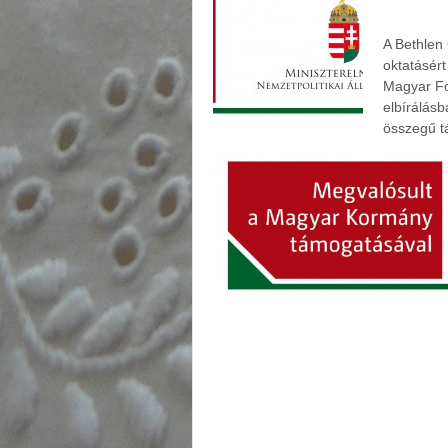
A Bethlen 
oktatásért
Magyar Fol
elbírálás
összegű t