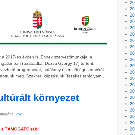
20
20
20
20
20
20
20
20
20
t a 2017-es évben is. Ennek szervezőmunkája, a
20
ingatlanban (Szabadka, Dózsa György 17) történt.
20
tervezhető programokat, hatékony és minőséges munkát
20
ítottunk meg. Szakmai képzésünk (fazekas tanfolyam …
20
20
20
ltúrált környezet
20
20
20
ategória:
VMF
20
20
t a TÁMOGATÓnak !
20