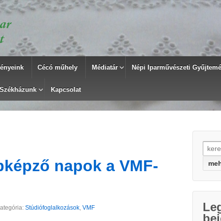
ényeink
Cécó műhely
Médiatár
Népi Iparművészeti Gyűjtemén
Székházunk
Kapcsolat
Searc
bképző napok a VMF-
Le
ategória:
Stúdiófoglalkozások
,
VMF
be