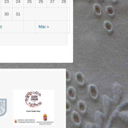
23
24
25
26
27
28
30
31
kt
Már »