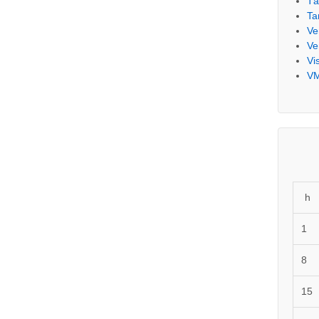
Tá
Ta
Ve
Ve
Vi
V
h
1
8
15