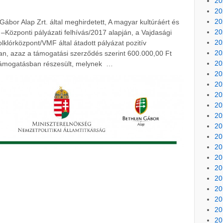
20
20
20
Gábor Alap Zrt. által meghirdetett, A magyar kultúráért és
20
 –Központi pályázati felhívás/2017 alapján, a Vajdasági
20
klórközpont/VMF által átadott pályázat pozitív
20
ban, azaz a támogatási szerződés szerint 600.000,00 Ft
20
ámogatásban részesült, melynek …
20
20
20
20
20
20
20
20
20
20
20
20
20
20
20