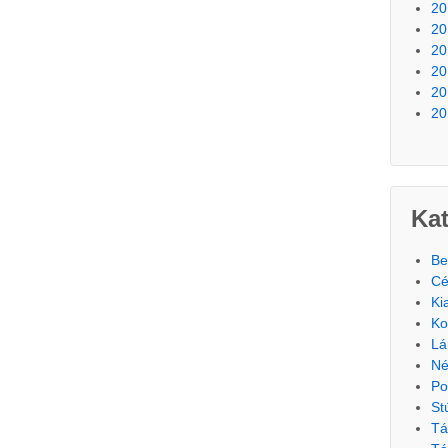
20
20
20
20
20
20
Kat
Be
Cé
Ki
Ko
Lá
Né
Po
St
Tá