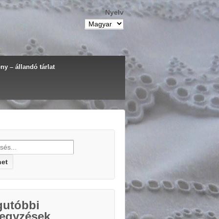
Nyelv
y – állandó tárlat
h for:
gutóbbi
jegyzések