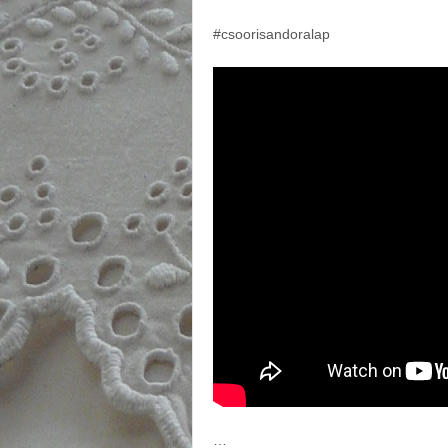
#csoorisandoralap
…