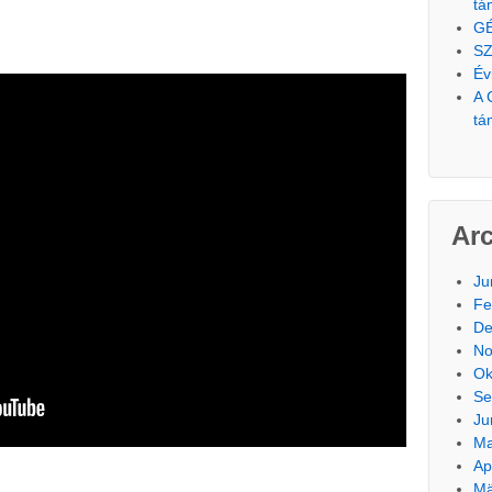
tá
G
SZ
Év
A 
tá
Ar
Ju
Fe
De
No
Ok
Se
Ju
Ma
Ap
Mä