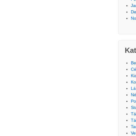
Ja
De
No
Ka
Be
Cé
Ki
Ko
Lá
Né
Po
St
Tá
Tá
Ta
Ve