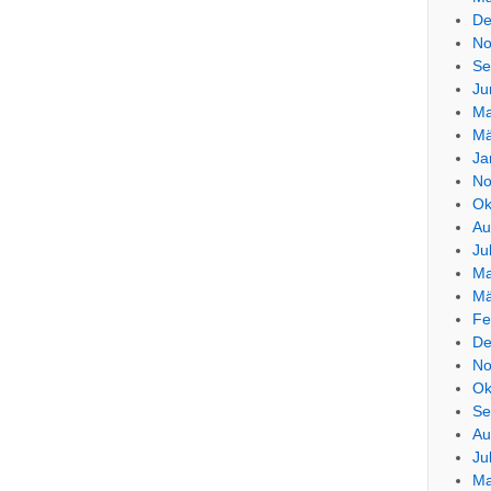
De
No
Se
Ju
Ma
Mä
Ja
No
Ok
Au
Ju
Ma
Mä
Fe
De
No
Ok
Se
Au
Ju
Ma