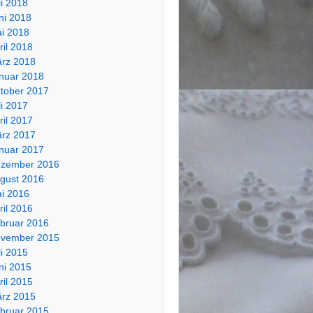
li 2018
ni 2018
i 2018
ril 2018
rz 2018
nuar 2018
tober 2017
li 2017
ril 2017
rz 2017
nuar 2017
zember 2016
gust 2016
i 2016
ril 2016
bruar 2016
vember 2015
li 2015
ni 2015
ril 2015
rz 2015
bruar 2015