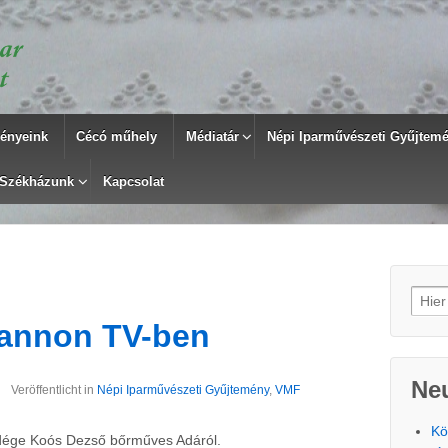
ényeink
Cécó műhely
Médiatár
Népi Iparművészeti Gyűjtemén
Székházunk
Kapcsolat
Such
Pannon TV-ben
Neu
Veröffentlicht in
Népi Iparművészeti Gyűjtemény
,
VMF
Kö
ndége Koós Dezső bőrműves Adáról.