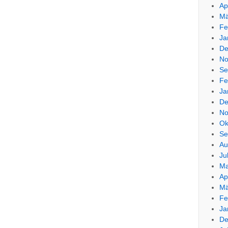
Ap
Mä
Fe
Ja
De
No
Se
Fe
Ja
De
No
Ok
Se
Au
Ju
Ma
Ap
Mä
Fe
Ja
De