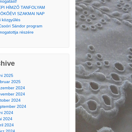
mogatást!
ÉPI HÍMZŐ TANFOLYAM
ÖKŐÉVI SZAKMAI NAP
i közgyűlés
Csoóri Sándor program
mogatottja részére
chive
ni 2025
bruar 2025
zember 2024
vember 2024
tober 2024
ptember 2024
ni 2024
i 2024
ril 2024
rz 2024