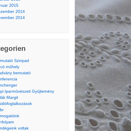
nuar 2015
zember 2014
vember 2014
tegorien
mutató Szinpad
có műhely
advány bemutató
nferencia
nchenger
pi Iparművészeti Gyűjtemény
lák Margit
údiófoglalkozások
br
mogatóink
nfolyam
ndégeink voltak