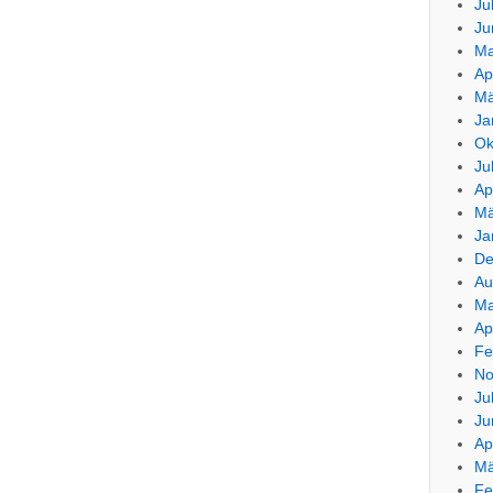
Ju
Ju
Ma
Ap
Mä
Ja
Ok
Ju
Ap
Mä
Ja
De
Au
Ma
Ap
Fe
No
Ju
Ju
Ap
Mä
Fe