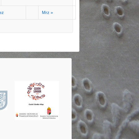
ez
Mrz »