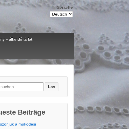
Sprache
y – állandó tárlat
e nach:
este Beiträge
szönjük a működési