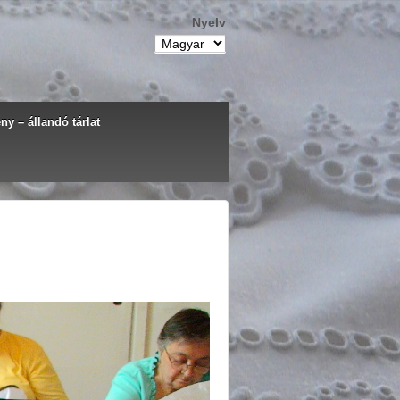
Nyelv
y – állandó tárlat