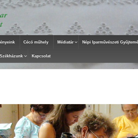
ényeink
Cécó műhely
Médiatár
Népi Iparművészeti Gyűjtemén
Székházunk
Kapcsolat